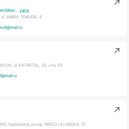
ntliklari
...
yana
,
ul. AMIRA TEMURA
, 4
avel@mail.ru
RAYON
, ul. KATARTAL, 29, ofis 50
9@mail.ru
z
0100, Samarkand,
prosp. MIRZO ULUGBEKA
, 21