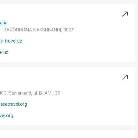
ana
ul. BAXOUDDINA NAKSHBANDI
, 309/1
s-travel.uz
el.uz
0100, Samarkand,
ul. DJAMI
, 35
asetravel.org
vel.org