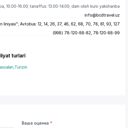
a, 10.00-16.00; tanaffus: 13.00-14.00; dam olish kuni: yakshanba
info@bcdtravel.uz
liniyasi"; Avtobus: 12, 14, 26, 37, 46, 62, 68, 70, 78, 81, 93, 127
(998) 78-120-88-82, 78-120-88-99
yat turlari
assalari
,
Turizm
Ваша оценка
*