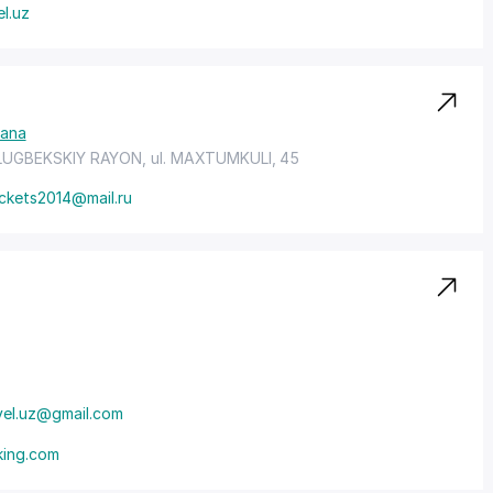
el.uz
ana
LUGBEKSKIY RAYON
, ul. MAXTUMKULI, 45
ickets2014@mail.ru
avel.uz@gmail.com
king.com