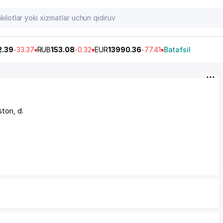
2.39
-33.37
RUB
153.08
-0.32
EUR
13990.36
-77.41
Batafsil
iston
, d.