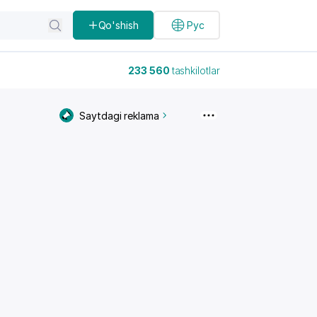
Qo'shish
Рус
233 560
tashkilotlar
Saytdagi reklama