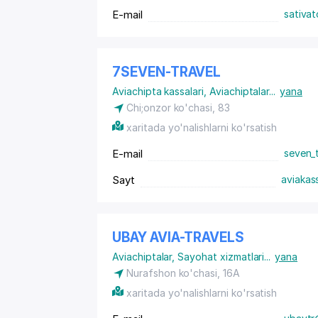
E-mail
sativat
7SEVEN-TRAVEL
Aviachipta kassalari
,
Aviachiptalar
...
yana
Chi;onzor ko'chasi, 83
xaritada yo'nalishlarni ko'rsatish
E-mail
seven_
Sayt
aviakas
UBAY AVIA-TRAVELS
Aviachiptalar
,
Sayohat xizmatlari
...
yana
Nurafshon ko'chasi, 16A
xaritada yo'nalishlarni ko'rsatish