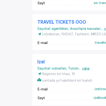
Sayt
sis-trav
TRAVEL TICKETS ООО
Sayohat agentliklari
,
Aviachipta kassalari
...
y
Uzbekistan, 100047, Tashkent,
MIRZO-U
E-mail
travelt
Izel
Sayohat xizmatlari
,
Turizm
...
yana
Registon ko'chasi, 16
xaritada yo'nalishlarni ko'rsatish
E-mail
izel.tr
Sayt
izelboo