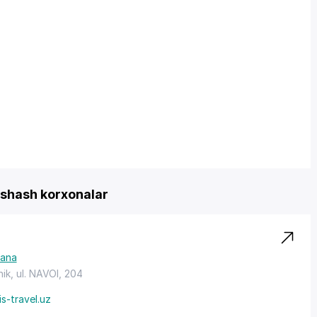
shash korxonalar
ana
ik, ul. NAVOI, 204
s-travel.uz