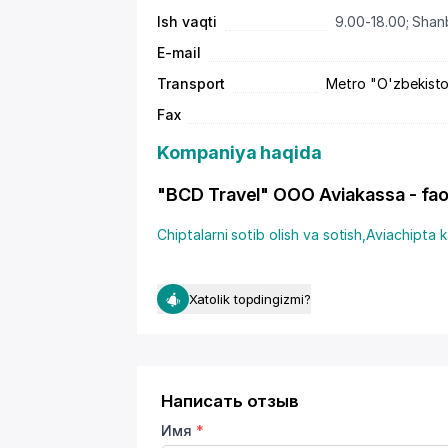
Ish vaqti
9.00-18.00; Shanb
E-mail
Transport
Metro "O'zbekiston 
Fax
Kompaniya haqida
"BCD Travel" OOO Aviakassa - faoli
Chiptalarni sotib olish va sotish
,
Aviachipta k
Xatolik topdingizmi?
Написать отзыв
Имя
*