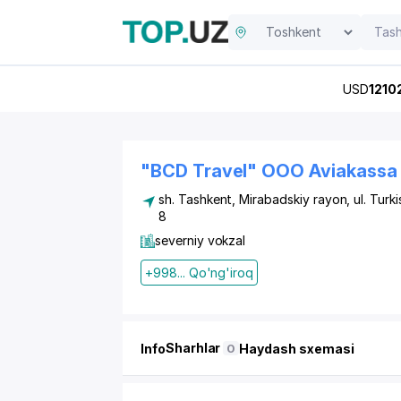
USD
1210
"BCD Travel" OOO Aviakassa
sh. Tashkent
,
Mirabadskiy rayon
,
ul. Turk
8
severniy vokzal
+998... Qo'ng'iroq
Sharhlar
Info
Haydash sxemasi
0