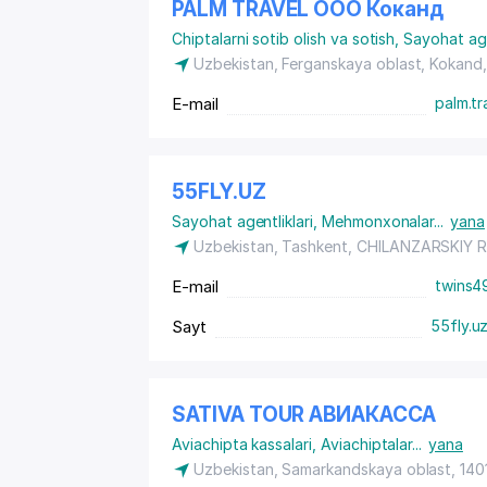
PALM TRAVEL ООО Коканд
Chiptalarni sotib olish va sotish
,
Sayohat age
Uzbekistan, Ferganskaya oblast, Kokand
E-mail
palm.tr
55FLY.UZ
Sayohat agentliklari
,
Mehmonxonalar
...
yana
Uzbekistan,
Tashkent
,
CHILANZARSKIY 
E-mail
twins4
Sayt
55fly.u
SATIVA TOUR АВИАКАССА
Aviachipta kassalari
,
Aviachiptalar
...
yana
Uzbekistan, Samarkandskaya oblast, 14