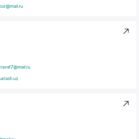
our@mail.ru
travel7@mail.ru
satash.uz