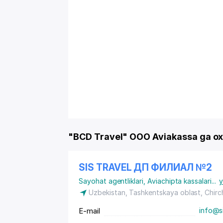
"BCD Travel" OOO Aviakassa ga ox
SIS TRAVEL ДП ФИЛИАЛ №2
Sayohat agentliklari
,
Aviachipta kassalari
...
y
Uzbekistan, Tashkentskaya oblast, Chirch
E-mail
info@si