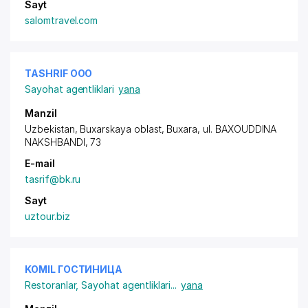
Sayt
salomtravel.com
TASHRIF ООО
Sayohat agentliklari
yana
Manzil
Uzbekistan, Buxarskaya oblast, Buxara,
ul. BAXOUDDINA
NAKSHBANDI
, 73
E-mail
tasrif@bk.ru
Sayt
uztour.biz
KOMIL ГОСТИНИЦА
Restoranlar
,
Sayohat agentliklari
...
yana