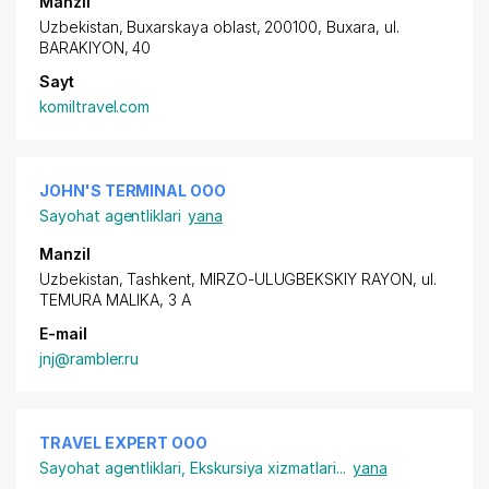
Manzil
Uzbekistan, Buxarskaya oblast, 200100, Buxara,
ul.
BARAKIYON
, 40
Sayt
komiltravel.com
JOHN'S TERMINAL ООО
Sayohat agentliklari
yana
Manzil
Uzbekistan, Tashkent,
MIRZO-ULUGBEKSKIY RAYON
, ul.
TEMURA MALIKA, 3 A
E-mail
jnj@rambler.ru
TRAVEL EXPERT ООО
Sayohat agentliklari
,
Ekskursiya xizmatlari
...
yana