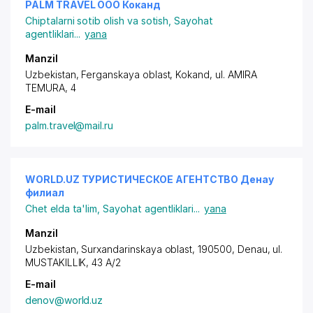
PALM TRAVEL ООО Коканд
Chiptalarni sotib olish va sotish
,
Sayohat
agentliklari
...
yana
Manzil
Uzbekistan, Ferganskaya oblast, Kokand,
ul. AMIRA
TEMURA
, 4
E-mail
palm.travel@mail.ru
WORLD.UZ ТУРИСТИЧЕСКОЕ АГЕНТСТВО Денау
филиал
Chet elda ta'lim
,
Sayohat agentliklari
...
yana
Manzil
Uzbekistan, Surxandarinskaya oblast, 190500, Denau,
ul.
MUSTAKILLIK
, 43 A/2
E-mail
denov@world.uz