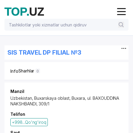
SIS TRAVEL DP FILIAL №3
Sharhlar
Info
0
Manzil
Uzbekistan, Buxarskaya oblast, Buxara,
ul. BAXOUDDINA
NAKSHBANDI
, 309/1
Telifon
+998...Qo'ng'iroq
Sayt