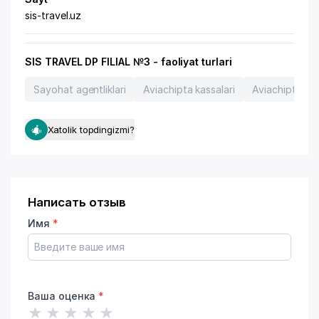
sis-travel.uz
SIS TRAVEL DP FILIAL №3 - faoliyat turlari
Sayohat agentliklari
Aviachipta kassalari
Aviachiptalar
Xatolik topdingizmi?
Написать отзыв
Имя
*
Ваша оценка
*
★
★
★
★
★