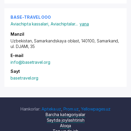
BASE-TRAVEL ООО
Aviachipta kassalari
,
Aviachiptalar
...
yana
Manzil
Uzbekistan, Samarkandskaya oblast, 140100, Samarkand,
ul. DJAMI
, 35
E-mail
info@basetravel.org
Sayt
basetravel.org
Hamkorlar:
Apteka.uz
,
Prom.uz
,
Yellowpages.uz
Barcha kategoriyalar
Saytda joylashtirish
Aloqa