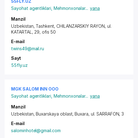
55FLY.UZ
Sayohat agentliklari
,
Mehmonxonalar
...
yana
Manzil
Uzbekistan,
Tashkent
,
CHILANZARSKIY RAYON
, ul.
KATARTAL, 29, ofis 50
E-mail
twins49@mail.ru
Sayt
55fly.uz
MGK SALOM INN ООО
Sayohat agentliklari
,
Mehmonxonalar
...
yana
Manzil
Uzbekistan, Buxarskaya oblast, Buxara,
ul. SARRAFON
, 3
E-mail
salominhotel@gmail.com