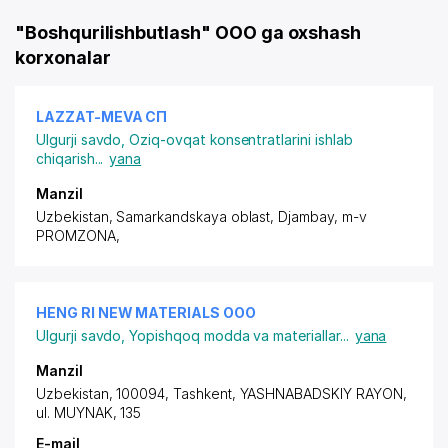
"Boshqurilishbutlash" OOO ga oxshash
korxonalar
LAZZAT-MEVA СП
Ulgurji savdo
,
Oziq-ovqat konsentratlarini ishlab
chiqarish
...
yana
Manzil
Uzbekistan, Samarkandskaya oblast, Djambay,
m-v
PROMZONA
,
HENG RI NEW MATERIALS ООО
Ulgurji savdo
,
Yopishqoq modda va materiallar
...
yana
Manzil
Uzbekistan, 100094, Tashkent,
YASHNABADSKIY RAYON
,
ul. MUYNAK, 135
E-mail