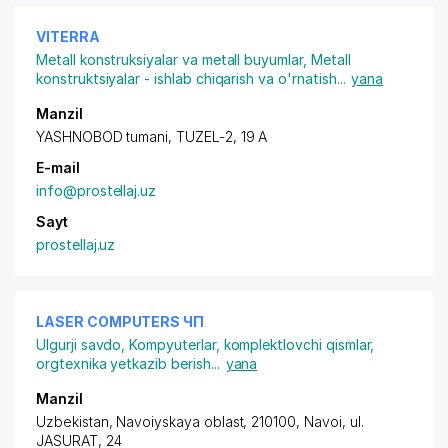
VITERRA
Metall konstruksiyalar va metall buyumlar
,
Metall
konstruktsiyalar - ishlab chiqarish va o'rnatish
...
yana
Manzil
YASHNOBOD tumani, TUZEL-2, 19 А
E-mail
info@prostellaj.uz
Sayt
prostellaj.uz
LASER COMPUTERS ЧП
Ulgurji savdo
,
Kompyuterlar, komplektlovchi qismlar,
orgtexnika yetkazib berish
...
yana
Manzil
Uzbekistan, Navoiyskaya oblast, 210100, Navoi,
ul.
JASURAT
, 24