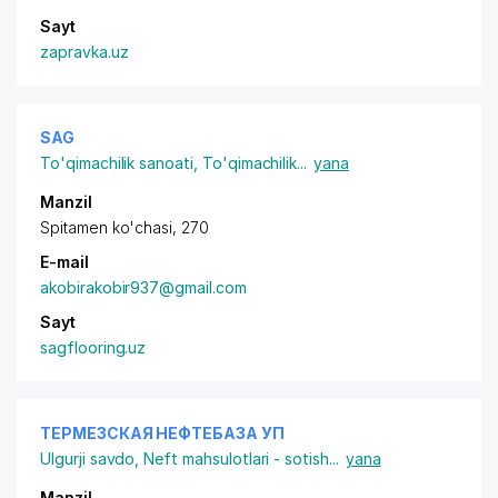
Sayt
zapravka.uz
SAG
To'qimachilik sanoati
,
To'qimachilik
...
yana
Manzil
Spitamen ko'chasi, 270
E-mail
akobirakobir937@gmail.com
Sayt
sagflooring.uz
ТЕРМЕЗСКАЯ НЕФТЕБАЗА УП
Ulgurji savdo
,
Neft mahsulotlari - sotish
...
yana
Manzil