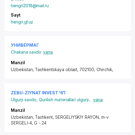
hengri2018@mail.ru
Sayt
hengri.gl.uz
УНИВЕРМАГ
Chakana savdo
yana
Manzil
Uzbekistan, Tashkentskaya oblast, 702100, Chirchik,
ZEBU-ZIYNAT INVEST ЧП
Ulgurji savdo
,
Qurilish materiallari ulgurji
...
yana
Manzil
Uzbekistan, Tashkent,
SERGELIYSKIY RAYON
,
m-v
SERGELI-4
, G - 24