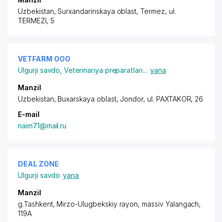
Uzbekistan, Surxandarinskaya oblast, Termez, ul.
TERMEZI, 5
VETFARM ООО
Ulgurji savdo
,
Veterinariya preparatlari
...
yana
Manzil
Uzbekistan, Buxarskaya oblast, Jondor,
ul. PAXTAKOR
, 26
E-mail
naim71@mail.ru
DEAL ZONE
Ulgurji savdo
yana
Manzil
g.Tashkent,
Mirzo-Ulugbekskiy rayon
, massiv Yalangach,
119A