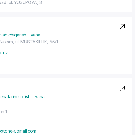
abad,
ul. YUSUPOVA
, 3
shlab chiqarish
...
yana
 Buxara,
ul. MUSTAKILLIK
, 55/1
c.uz
eriallarini sotish
...
yana
on 1
ostone@gmail.com