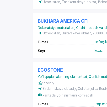
Uzbekistan, Tashkentskaya oblast, Bek
BUKHARA AMERICA СП
Dekoratsiya materiallari
,
G'isht - sotish va i
Uzbekistan, Buxarskaya oblast, 200100,
E-mail
info@k
Sayt
kc.uz
ECOSTONE
Yo'l qoplamalarining elementlari
,
Qurilish mat
Kotelniy
Sirdarinskaya oblast,g.Gulistan,ulisa Bust
xaritada yo'nalishlarni ko'rsatish
E-mail
top.ec