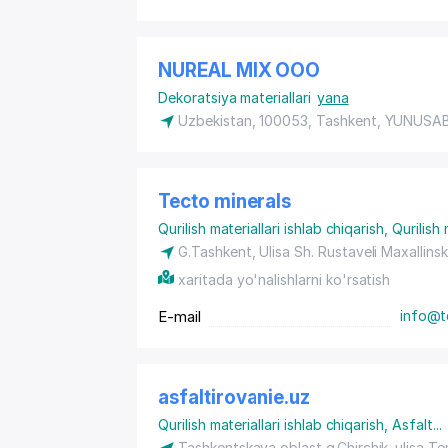
NUREAL MIX ООО
Dekoratsiya materiallari
yana
Uzbekistan, 100053, Tashkent,
YUNUSAB
Tecto minerals
Qurilish materiallari ishlab chiqarish
,
Qurilish 
G.Tashkent, Ulisa Sh. Rustaveli Maxallins
xaritada yo'nalishlarni ko'rsatish
E-mail
info@t
asfaltirovanie.uz
Qurilish materiallari ishlab chiqarish
,
Asfalt
...
Tashkentskaya oblast,g.Chirchik .ulisa Tem