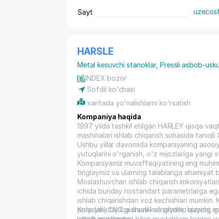
Sayt
uzecos
HARSLE
Metal kesuvchi stanoklar
,
Pressli asbob-usku
INDEX bozor
Sofdil ko'chasi
xaritada yo'nalishlarni ko'rsatish
Kompaniya haqida
1997 yilda tashkil etilgan HARLEY qisqa vaqt 
mashinalari ishlab chiqarish sohasida taniqli
Ushbu yillar davomida kompaniyaning asosiy
yutuqlarini o'rganish, o'z mijozlariga yangi s
Kompaniyamiz muvaffaqiyatining eng muhim ka
tinglaymiz va ularning talablariga ahamiyat 
Moslashuvchan ishlab chiqarish imkoniyatlar
ichida bunday nostandart parametrlarga ega 
ishlab chiqarishdan voz kechishlari mumkin.
presslari, CNC gidravlik va gilyotin qaychi, g
Ko'p yillik tajriba shuni ko'rsatdiki, bizning
ketish mashinalari.
isboti mijozlarimiz bilan mustahkam biznes 