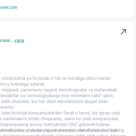
tone.com
nalar
...
yana
ichida katta yo'lni bosib o'tdi va metallga ishlov berish
 Xitoy brendiga aylandi.
 maqsadi: zamonaviy raqamli texnologiyalar va muhandislik
tandartlar va texnologiyalarga mos echimlarni taklif qilish.
liti shundaki, biz har doim mijozlarimizni diqqat bilan
beramiz.
i bilan boshqa kompaniyalardan farqli o'laroq, biz qisqa vaqt
mashinalarni ishlab chiqaramiz, ularni ko'plab kompaniyalar
 Kompaniyaning asosiy mahsulotlari CNC gidravlik bükme
idravlik ustun presslari, kesish presslari, metall plazma chiqib
 mashinalarimiz o'zlarini eng yaxshi tomondan isbotladilar, buning
va do'stona munosabatlardir. Uskunani sotib olish uchun Xitoyga