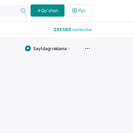
Qo'shish
Рус
233 560
tashkilotlar
Saytdagi reklama