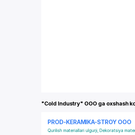
"Cold Industry" OOO ga oxshash k
PROD-KERAMIKA-STROY ООО
Qurilish materiallari ulgurji
,
Dekoratsiya materi