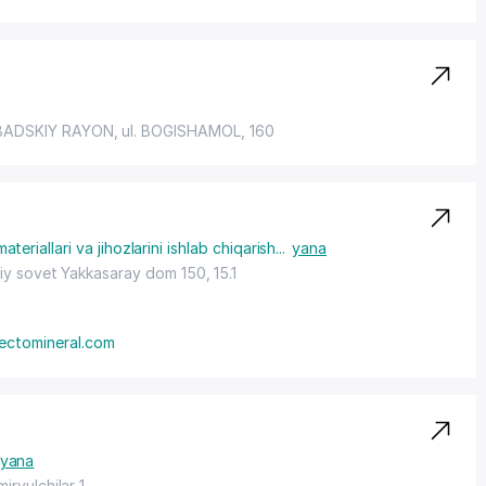
ADSKIY RAYON
, ul. BOGISHAMOL, 160
materiallari va jihozlarini ishlab chiqarish
...
yana
kiy sovet Yakkasaray dom 150, 15.1
ectomineral.com
yana
iryulchilar 1