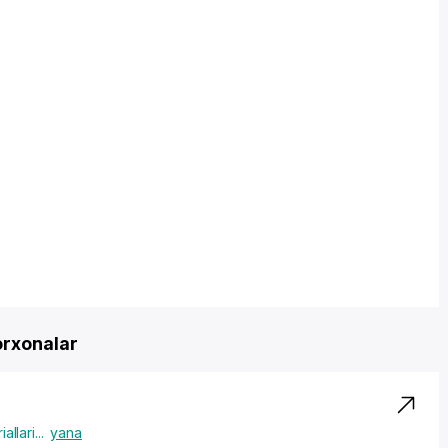
orxonalar
allari
...
yana