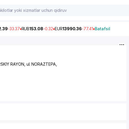
2.39
-33.37
RUB
153.08
-0.32
EUR
13990.36
-77.41
Batafsil
SKIY RAYON
, ul. NORAZTEPA,