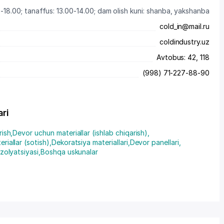
-18.00; tanaffus: 13.00-14.00; dam olish kuni: shanba, yakshanba
cold_in@mail.ru
coldindustry.uz
Avtobus: 42, 118
(998) 71-227-88-90
ari
rish
,
Devor uchun materiallar (ishlab chiqarish)
,
riallar (sotish)
,
Dekoratsiya materiallari
,
Devor panellari
,
izolyatsiyasi
,
Boshqa uskunalar