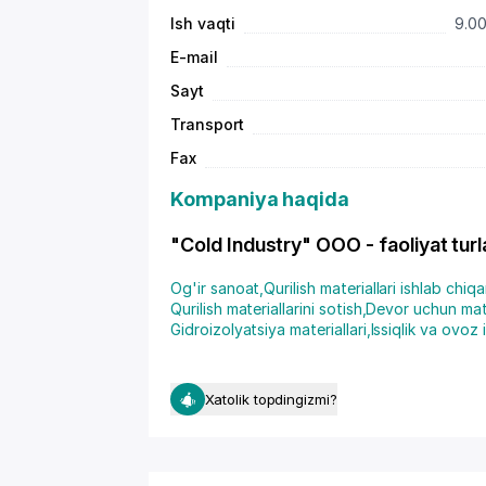
Ish vaqti
9.00
E-mail
Sayt
Transport
Fax
Kompaniya haqida
"Cold Industry" OOO - faoliyat turl
Og'ir sanoat
,
Qurilish materiallari ishlab chiqa
Qurilish materiallarini sotish
,
Devor uchun mate
Gidroizolyatsiya materiallari
,
Issiqlik va ovoz 
Xatolik topdingizmi?