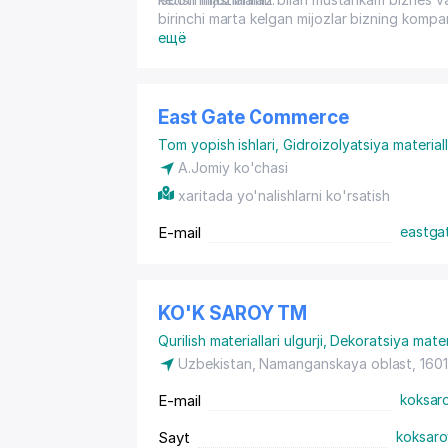
birinchi marta kelgan mijozlar bizning kom
berib, bir muncha vaqt o'tgach, bizga yana
ещё
berishadi. Sizni mamnuniyat bilan kompaniyam
va samarali hamkorlikka umid qilib, ishlab c
hamroh bo'lishdan mamnun bo'lamiz.
East Gate Commerce
Tom yopish ishlari
,
Gidroizolyatsiya materiall
A.Jomiy ko'chasi
xaritada yo'nalishlarni ko'rsatish
E-mail
eastga
KO'K SAROY ТМ
Qurilish materiallari ulgurji
,
Dekoratsiya materi
Uzbekistan, Namanganskaya oblast, 160
E-mail
koksar
Sayt
koksaro