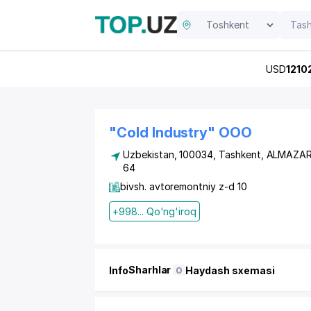
USD
1210
"Cold Industry" OOO
Uzbekistan, 100034,
Tashkent
,
ALMAZAR
64
bivsh. avtoremontniy z-d 10
+998... Qo'ng'iroq
Sharhlar
Info
Haydash sxemasi
0