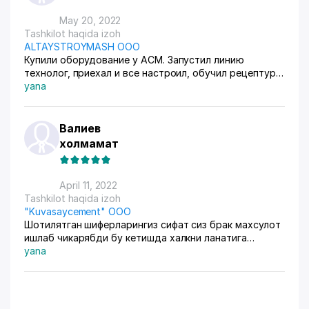
May 20, 2022
Tashkilot haqida izoh
ALTAYSTROYMASH OOO
Купили оборудование у АСМ. Запустил линию
технолог, приехал и все настроил, обучил рецептуре.
У нас везде пользуются газаблоками вместо
yana
кирпича, спрос большой. ОБорудование работает
без остановки, качественное, автоматизированное.
Нам понравился завод и специалисты.
Валиев
холмамат
April 11, 2022
Tashkilot haqida izoh
"Kuvasaycement" ООО
Шотилятган шиферларингиз сифат сиз брак махсулот
ишлаб чикарябди бу кетишда халкни ланатига
учрайсанлар
yana