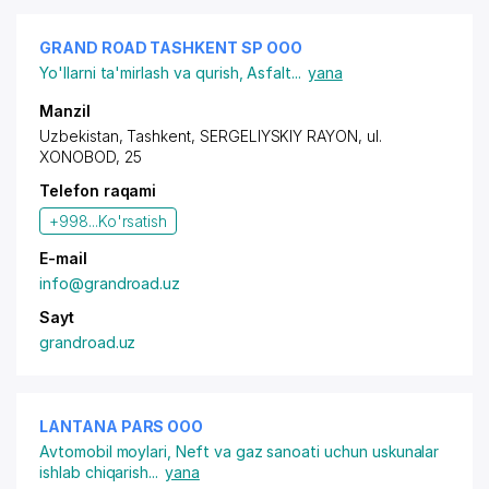
GRAND ROAD TASHKENT SP OOO
Yo'llarni ta'mirlash va qurish
,
Asfalt
...
yana
Manzil
Uzbekistan, Tashkent,
SERGELIYSKIY RAYON
,
ul.
XONOBOD
, 25
Telefon raqami
+998...
Ko'rsatish
E-mail
info@grandroad.uz
Sayt
grandroad.uz
LANTANA PARS OOO
Avtomobil moylari
,
Neft va gaz sanoati uchun uskunalar
ishlab chiqarish
...
yana