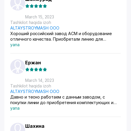
March 15, 2023
Tashkilot haqida izoh
ALTAYSTROYMASH OOO
Хороший российский завод АСМ и оборудование
отличного качества. Приобретали линию для
газобетона, также химические добавки закупаем по
yana
мере необходимости. Все поставки вовремя,
благодарим за качество и быстрый сервис.
Ержан
March 14, 2023
Tashkilot haqida izoh
ALTAYSTROYMASH OOO
Давно и тесно работаем с данным заводом, с
покупки линии до приобретения комплектующих и
хим сырья для газобетона. Качеством обслуживания
yana
довольны, менеджеры всегда на связи, технологи
помогают по любому вопросу. Сейчас много
появилось подделок данного оборудования,
Шахина
ненадлежащего качества и без сопровождения по