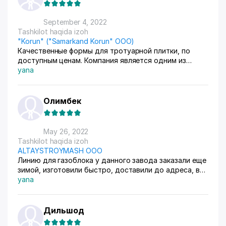
технологии, будьте осторожны. Если хотите
нормально работать на оборудовании и развивать
September 4, 2022
бизнес на гозобетоне - берите линии у
Tashkilot haqida izoh
АлтайСтройМаш.
"Korun" ("Samarkand Korun" ООО)
Качественные формы для тротуарной плитки, по
доступным ценам. Компания является одним из
крупных экспортёров в Узбекистане. "Korun"
yana
Олимбек
May 26, 2022
Tashkilot haqida izoh
ALTAYSTROYMASH OOO
Линию для газоблока у данного завода заказали еще
зимой, изготовили быстро, доставили до адреса, всё
было хорошо упаковано. Установили сами, ничего
yana
сложного. Технолог обучил рецептам газобетона,
всё просто, главное соблюдать технологию.
Оборудование работает как часы, спасибо!
Дильшод