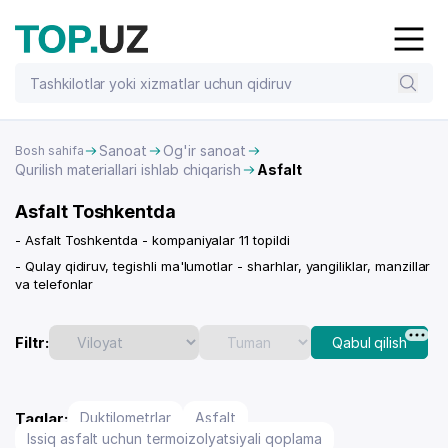
Sanoat
Og'ir sanoat
Bosh sahifa
Qurilish materiallari ishlab chiqarish
Asfalt
Asfalt Toshkentda
- Asfalt Toshkentda - kompaniyalar 11 topildi
- Qulay qidiruv, tegishli ma'lumotlar - sharhlar, yangiliklar, manzillar
va telefonlar
Filtr:
Qabul qilish
Taglar:
Duktilometrlar
Asfalt
Issiq asfalt uchun termoizolyatsiyali qoplama