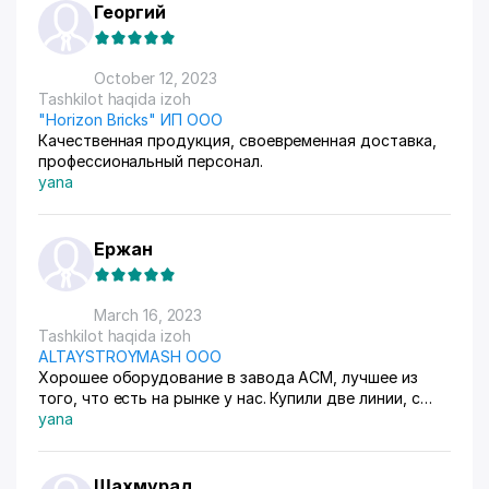
Георгий
October 12, 2023
Tashkilot haqida izoh
"Horizon Bricks" ИП ООО
Качественная продукция, своевременная доставка,
профессиональный персонал.
yana
Ержан
March 16, 2023
Tashkilot haqida izoh
ALTAYSTROYMASH OOO
Хорошее оборудование в завода АСМ, лучшее из
того, что есть на рынке у нас. Купили две линии, с
технологией разобрались быстро, блоки улетают как
yana
горячие пирожки.
Шахмурад