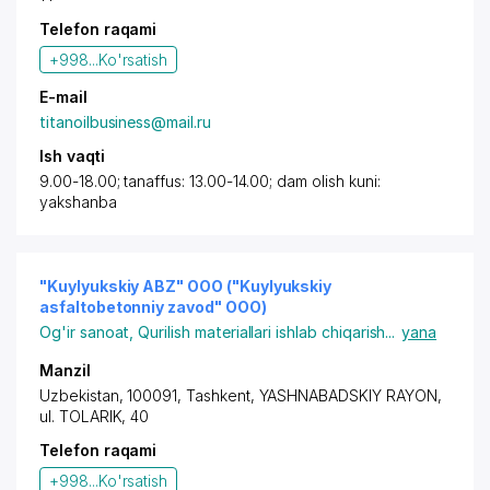
Telefon raqami
+998...
Ko'rsatish
E-mail
titanoilbusiness@mail.ru
Ish vaqti
9.00-18.00; tanaffus: 13.00-14.00; dam olish kuni:
yakshanba
"Kuylyukskiy ABZ" OOO ("Kuylyukskiy
asfaltobetonniy zavod" OOO)
Og'ir sanoat
,
Qurilish materiallari ishlab chiqarish
...
yana
Manzil
Uzbekistan, 100091,
Tashkent
,
YASHNABADSKIY RAYON
,
ul. TOLARIK, 40
Telefon raqami
+998...
Ko'rsatish