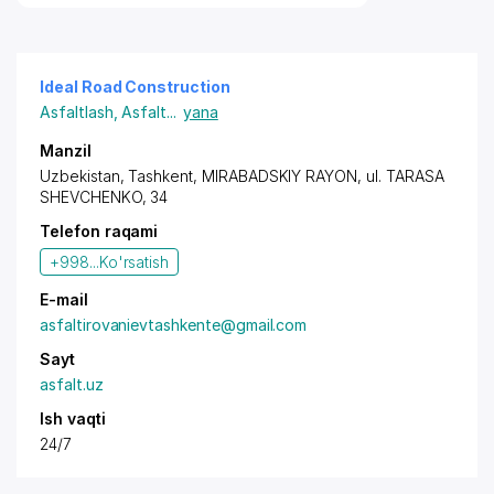
Ideal Road Construction
Asfaltlash
,
Asfalt
...
yana
Manzil
Uzbekistan,
Tashkent
,
MIRABADSKIY RAYON
, ul. TARASA
SHEVCHENKO, 34
Telefon raqami
+998...
Ko'rsatish
E-mail
asfaltirovanievtashkente@gmail.com
Sayt
asfalt.uz
Ish vaqti
24/7