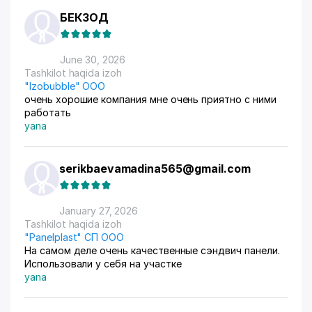
БЕКЗОД
June 30, 2026
Tashkilot haqida izoh
"Izobubble" ООО
очень хорошие компания мне очень приятно с ними
работать
yana
serikbaevamadina565@gmail.com
January 27, 2026
Tashkilot haqida izoh
"Panelplast" СП ООО
На самом деле очень качественные сэндвич панели.
Использовали у себя на участке
yana