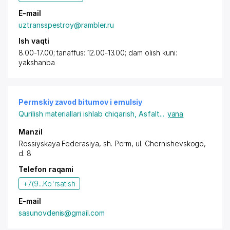
E-mail
uztransspestroy@rambler.ru
Ish vaqti
8.00-17.00; tanaffus: 12.00-13.00; dam olish kuni:
yakshanba
Permskiy zavod bitumov i emulsiy
Qurilish materiallari ishlab chiqarish
,
Asfalt
...
yana
Manzil
Rossiyskaya Federasiya, sh. Perm,
ul. Chernishevskogo
,
d. 8
Telefon raqami
+7(9...
Ko'rsatish
E-mail
sasunovdenis@gmail.com