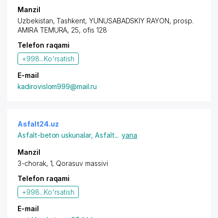
Manzil
Uzbekistan, Tashkent,
YUNUSABADSKIY RAYON
,
prosp.
AMIRA TEMURA
, 25, ofis 128
Telefon raqami
+998...
Ko'rsatish
E-mail
kadirovislom999@mail.ru
Asfalt24.uz
Asfalt-beton uskunalar
,
Asfalt
...
yana
Manzil
3-chorak, 1, Qorasuv massivi
Telefon raqami
+998...
Ko'rsatish
E-mail