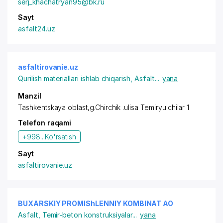
serj_khachatryan95@bk.ru
Sayt
asfalt24.uz
asfaltirovanie.uz
Qurilish materiallari ishlab chiqarish
,
Asfalt
...
yana
Manzil
Tashkentskaya oblast,g.Chirchik .ulisa Temiryulchilar 1
Telefon raqami
+998...
Ko'rsatish
Sayt
asfaltirovanie.uz
BUXARSKIY PROMIShLENNIY KOMBINAT AO
Asfalt
,
Temir-beton konstruksiyalar
...
yana