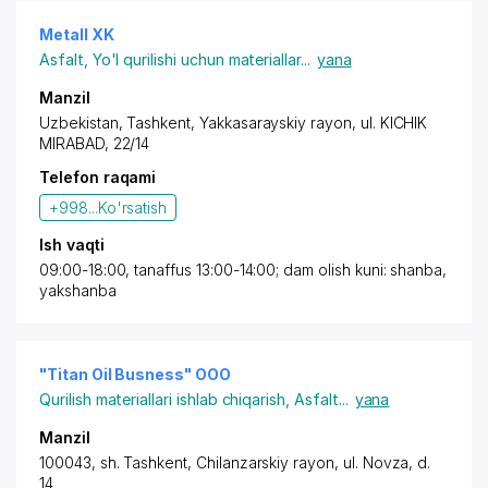
Metall XK
Asfalt
,
Yo'l qurilishi uchun materiallar
...
yana
Manzil
Uzbekistan, Tashkent,
Yakkasarayskiy rayon
,
ul. KICHIK
MIRABAD
, 22/14
Telefon raqami
+998...
Ko'rsatish
Ish vaqti
09:00-18:00, tanaffus 13:00-14:00; dam olish kuni: shanba,
yakshanba
"Titan Oil Busness" OOO
Qurilish materiallari ishlab chiqarish
,
Asfalt
...
yana
Manzil
100043,
sh. Tashkent
,
Chilanzarskiy rayon
,
ul. Novza
, d.
14