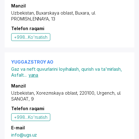
Manzil
Uzbekistan, Buxarskaya oblast, Buxara,
ul.
PROMIShLENNAYA
, 13
Telefon raqami
+998...
Ko'rsatish
YUGGAZSTROY AO
Gaz va neft quvurlarini loyihalash, qurish va ta'mirlash
,
Asfalt
...
yana
Manzil
Uzbekistan, Xorezmskaya oblast, 220100, Urgench,
ul.
SANOAT
, 9
Telefon raqami
+998...
Ko'rsatish
E-mail
info@ugs.uz