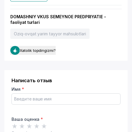
DOMASHNIY VKUS SEMEYNOE PREDPRIYATIE -
faoliyat turlari
Oziq-ovqat yarim tayyor mahsulotlari
Xatolik topdingizmi?
Написать отзыв
Имя
*
Ваша оценка
*
★
★
★
★
★