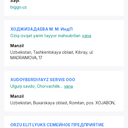
Sayt
biggo.uz
ХОДЖИЗАДАЕВА М. М. ИндП
Oziq-ovqat yarim tayyor mahsulotlari
yana
Manzil
Uzbekistan, Tashkentskaya oblast, Kibray,
ul.
MADRAIMOVA
, 17
XUDOYBERDI FAYZ SERVIS ООО
Ulgurji savdo
,
Chorvachilik
...
yana
Manzil
Uzbekistan, Buxarskaya oblast, Romitan,
pos. XOJABON
,
ORZU ELIT LYUKS СЕМЕЙНОЕ ПРЕДПРИЯТИЕ