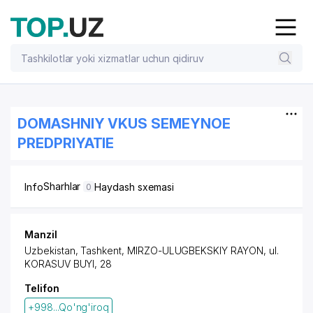
DOMASHNIY VKUS SEMEYNOE
PREDPRIYATIE
Sharhlar
Info
Haydash sxemasi
0
Manzil
Uzbekistan, Tashkent,
MIRZO-ULUGBEKSKIY RAYON
, ul.
KORASUV BUYI, 28
Telifon
+998...Qo'ng'iroq