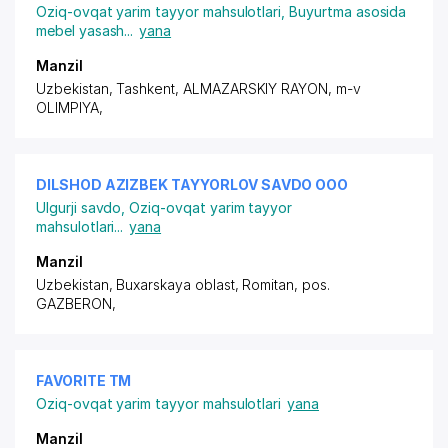
Oziq-ovqat yarim tayyor mahsulotlari
,
Buyurtma asosida
mebel yasash
...
yana
Manzil
Uzbekistan, Tashkent,
ALMAZARSKIY RAYON
, m-v
OLIMPIYA,
DILSHOD AZIZBEK TAYYORLOV SAVDO ООО
Ulgurji savdo
,
Oziq-ovqat yarim tayyor
mahsulotlari
...
yana
Manzil
Uzbekistan, Buxarskaya oblast, Romitan,
pos.
GAZBERON
,
FAVORITE ТМ
Oziq-ovqat yarim tayyor mahsulotlari
yana
Manzil