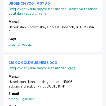
URGENCH YOG'-MOY АО
Oziq-ovqat yarim tayyor mahsulotlari
,
Yuvish va tozalash
vositalari - sovun
...
yana
Manzil
Uzbekistan, Xorezmskaya oblast, Urgench,
ul. DOSOVA
,
2
Sayt
urganchyog.uz
BIG GO GOLD BUSINESS ООО
Oziq-ovqat yarim tayyor mahsulotlari
yana
Manzil
Uzbekistan, Tashkentskaya oblast, 111906,
Yukorichirchikskiy r-n,
ul. DUSTLIK
, 41
E-mail
biggo.80@mail.ru