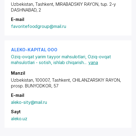
Uzbekistan, Tashkent,
MIRABADSKIY RAYON
,
tup. 2-y
DASHNABAD
, 2
E-mail
favoritefoodgroup@mail.ru
ALEKO-KAPITAL ООО
Oziq-ovqat yarim tayyor mahsulotlari
,
Oziq-ovqat
mahsulotlari - sotish, ishlab chiqarish
...
yana
Manzil
Uzbekistan, 100007,
Tashkent
,
CHILANZARSKIY RAYON
,
prosp. BUNYODKOR
, 57
E-mail
aleko-sity@mail.ru
Sayt
aleko.uz