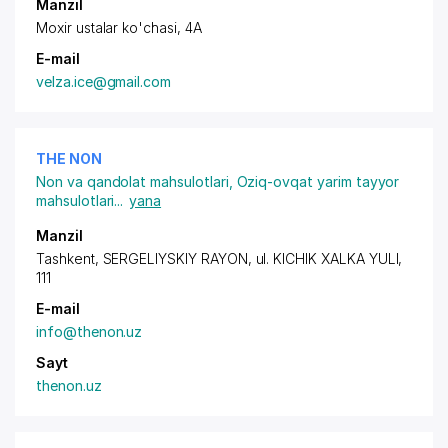
Manzil
Moxir ustalar ko'chasi, 4A
E-mail
velza.ice@gmail.com
THE NON
Non va qandolat mahsulotlari
,
Oziq-ovqat yarim tayyor
mahsulotlari
...
yana
Manzil
Tashkent,
SERGELIYSKIY RAYON
, ul. KICHIK XALKA YULI,
111
E-mail
info@thenon.uz
Sayt
thenon.uz