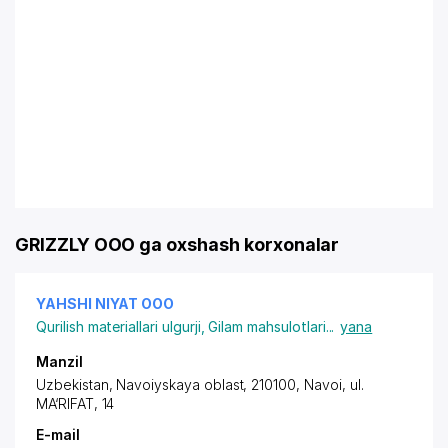
GRIZZLY OOO ga oxshash korxonalar
YAHSHI NIYAT ООО
Qurilish materiallari ulgurji
,
Gilam mahsulotlari
...
yana
Manzil
Uzbekistan, Navoiyskaya oblast, 210100, Navoi,
ul.
MA‘RIFAT
, 14
E-mail