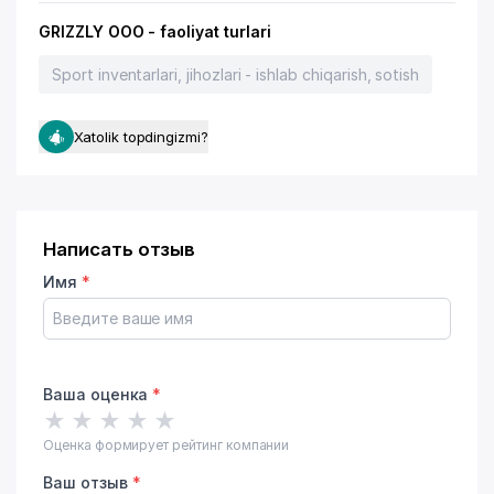
GRIZZLY OOO - faoliyat turlari
Sport inventarlari, jihozlari - ishlab chiqarish, sotish
Xatolik topdingizmi?
Написать отзыв
Имя
*
Ваша оценка
*
★
★
★
★
★
Оценка формирует рейтинг компании
Ваш отзыв
*