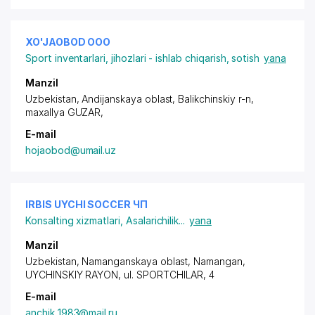
XO'JAOBOD ООО
Sport inventarlari, jihozlari - ishlab chiqarish, sotish
yana
Manzil
Uzbekistan, Andijanskaya oblast, Balikchinskiy r-n,
maxallya GUZAR
,
E-mail
hojaobod@umail.uz
IRBIS UYCHI SOCCER ЧП
Konsalting xizmatlari
,
Asalarichilik
...
yana
Manzil
Uzbekistan, Namanganskaya oblast, Namangan,
UYCHINSKIY RAYON
,
ul. SPORTCHILAR
, 4
E-mail
anchik_1983@mail.ru