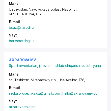
Manzil
Uzbekistan, Navoiyskaya oblast, Navoi,
ul.
RESHETNIKOVA
, 8 A
E-mail
bsuz@narod.ru
Sayt
barssporting.uz
AXRAROVA MV
Sport inventarlari, jihozlari - ishlab chiqarish, sotish
yana
Manzil
sh. Tashkent, Mirabadskiy r-n, ulisa Axsikat, 176,
E-mail
setka.prosechka.uz@gmail.com , hello@axrarovamv.com
Sayt
axrarovamv.com