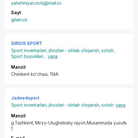
yahshiniyat.mchj@mail.ru
Sayt
gilam.uz
SIRIUS SPORT
Sport inventarlari, jihozlari - ishlab chiqarish, sotish
,
Sport buyumlari
...
yana
Manzil
Chimkent ko'chasi, 114А
Jadeedsport
Sport inventarlari, jihozlari - ishlab chiqarish, sotish
yana
Manzil
g.Tashkent,
Mirzo-Ulugbekskiy rayon
,Muxammada yusufa
1