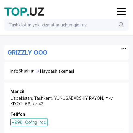
GRIZZLY OOO
Sharhlar
Info
Haydash sxemasi
0
Manzil
Uzbekistan, Tashkent,
YUNUSABADSKIY RAYON
, m-v
KIYOT, 66, kv. 43
Telifon
+998...Qo'ng'iroq