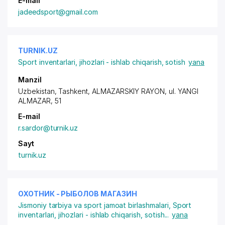
E-mail
jadeedsport@gmail.com
TURNIK.UZ
Sport inventarlari, jihozlari - ishlab chiqarish, sotish
yana
Manzil
Uzbekistan, Tashkent,
ALMAZARSKIY RAYON
,
ul. YANGI
ALMAZAR
, 51
E-mail
r.sardor@turnik.uz
Sayt
turnik.uz
ОХОТНИК - РЫБОЛОВ МАГАЗИН
Jismoniy tarbiya va sport jamoat birlashmalari
,
Sport
inventarlari, jihozlari - ishlab chiqarish, sotish
...
yana