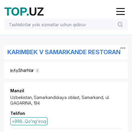
KARIMBEK V SAMARKANDE RESTORAN
Sharhlar
Info
0
Manzil
Uzbekistan, Samarkandskaya oblast, Samarkand,
ul.
GAGARINA
, 194
Telifon
+998...Qo'ng'iroq