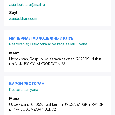
asia-bukhara@mail.ru
Sayt
asiabukhara.com
ИМПЕРИАЛ МОЛОДЕЖНЫЙ КЛУБ
Restoranlar
,
Diskotekalar va raqs zallari
...
yana
Manzil
Uzbekistan, Respublika Karakalpakstan, 742009, Nukus,
r-n NUKUSSKIY
, MIKRORAYON 23
БАРОН РЕСТОРАН
Restoranlar
yana
Manzil
Uzbekistan, 100052, Tashkent,
YUNUSABADSKIY RAYON
,
pr. 1-y BODOMZOR YULI
, 72