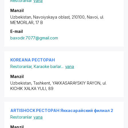
Restoranlar
yana
Manzil
Uzbekistan, Navoiyskaya oblast, 210100, Navoi, ul.
ME‘MORLAR, 17 B
E-mail
baxodir.7077@gmail.com
KOREANA РЕСТОРАН
Restoranlar
,
Karaoke barlar
...
yana
Manzil
Uzbekistan, Tashkent,
YAKKASARAYSKIY RAYON
, ul.
KICHIK XALKA YULI, 89
ARTISHOCK РЕСТОРАН Яккасарайский филиал 2
Restoranlar
yana
Manzil