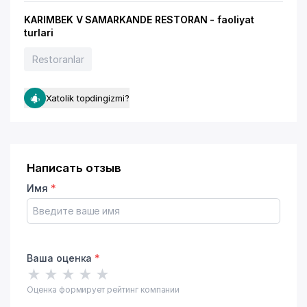
KARIMBEK V SAMARKANDE RESTORAN - faoliyat
turlari
Restoranlar
Xatolik topdingizmi?
Написать отзыв
Имя
*
Ваша оценка
*
★
★
★
★
★
Оценка формирует рейтинг компании