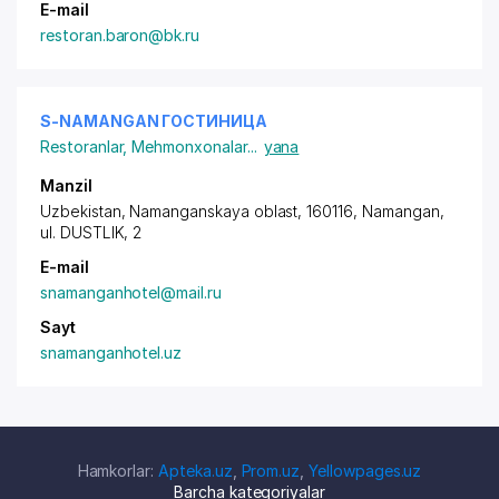
E-mail
restoran.baron@bk.ru
S-NAMANGAN ГОСТИНИЦА
Restoranlar
,
Mehmonxonalar
...
yana
Manzil
Uzbekistan, Namanganskaya oblast, 160116, Namangan,
ul. DUSTLIK
, 2
E-mail
snamanganhotel@mail.ru
Sayt
snamanganhotel.uz
Hamkorlar:
Apteka.uz
,
Prom.uz
,
Yellowpages.uz
Barcha kategoriyalar