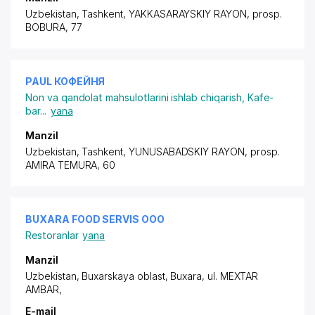
Uzbekistan, Tashkent,
YAKKASARAYSKIY RAYON
,
prosp.
BOBURA
, 77
PAUL КОФЕЙНЯ
Non va qandolat mahsulotlarini ishlab chiqarish
,
Kafe-
bar
...
yana
Manzil
Uzbekistan, Tashkent,
YUNUSABADSKIY RAYON
,
prosp.
AMIRA TEMURA
, 60
BUXARA FOOD SERVIS ООО
Restoranlar
yana
Manzil
Uzbekistan, Buxarskaya oblast, Buxara,
ul. MEXTAR
AMBAR
,
E-mail