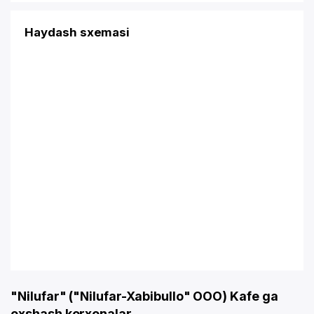
Haydash sxemasi
"Nilufar" ("Nilufar-Xabibullo" OOO) Kafe ga
oxshash korxonalar