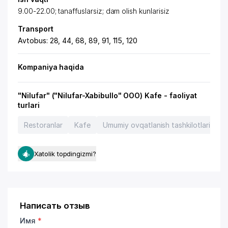
9.00-22.00; tanaffuslarsiz; dam olish kunlarisiz
Transport
Avtobus: 28, 44, 68, 89, 91, 115, 120
Kompaniya haqida
"Nilufar" ("Nilufar-Xabibullo" OOO) Kafe - faoliyat
turlari
Restoranlar
Kafe
Umumiy ovqatlanish tashkilotlari
Xatolik topdingizmi?
Написать отзыв
Имя
*