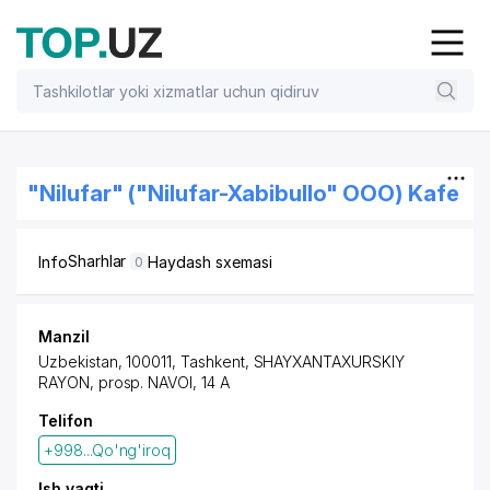
"Nilufar" ("Nilufar-Xabibullo" OOO) Kafe
Sharhlar
Info
Haydash sxemasi
0
Manzil
Uzbekistan, 100011,
Tashkent
,
SHAYXANTAXURSKIY
RAYON
,
prosp. NAVOI
, 14 A
Telifon
+998...Qo'ng'iroq
Ish vaqti