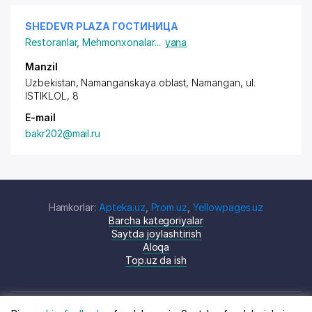
SHEDEVR PLAZA ГОСТИНИЦА
Restoranlar
,
Mehmonxonalar
...
yana
Manzil
Uzbekistan, Namanganskaya oblast, Namangan,
ul.
ISTIKLOL
, 8
E-mail
bakr202@mail.ru
Hamkorlar:
Apteka.uz
,
Prom.uz
,
Yellowpages.uz
Barcha kategoriyalar
Saytda joylashtirish
Aloqa
Top.uz da ish