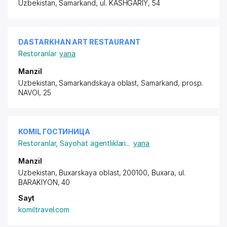
Uzbekistan, Samarkand,
ul. KASHGARIY
, 54
DASTARKHAN ART RESTAURANT
Restoranlar
yana
Manzil
Uzbekistan, Samarkandskaya oblast, Samarkand,
prosp.
NAVOI
, 25
KOMIL ГОСТИНИЦА
Restoranlar
,
Sayohat agentliklari
...
yana
Manzil
Uzbekistan, Buxarskaya oblast, 200100, Buxara,
ul.
BARAKIYON
, 40
Sayt
komiltravel.com