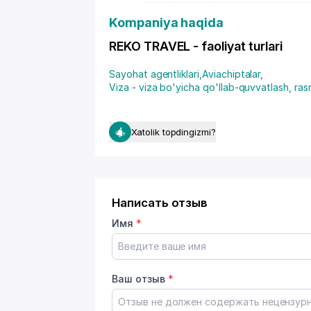
Kompaniya haqida
REKO TRAVEL - faoliyat turlari
Sayohat agentliklari
,
Aviachiptalar
,
Viza - viza bo'yicha qo'llab-quvvatlash, ras
Xatolik topdingizmi?
Написать отзыв
Имя
*
Ваш отзыв
*