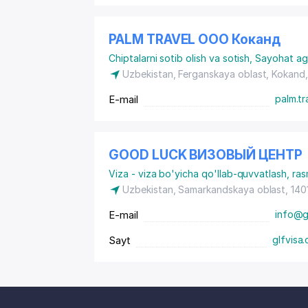
PALM TRAVEL ООО Коканд
Chiptalarni sotib olish va sotish
,
Sayohat age
Uzbekistan, Ferganskaya oblast, Kokand
E-mail
palm.tr
GOOD LUCK ВИЗОВЫЙ ЦЕНТР
Viza - viza bo'yicha qo'llab-quvvatlash, ras
Uzbekistan, Samarkandskaya oblast, 14
E-mail
info@g
Sayt
glfvisa