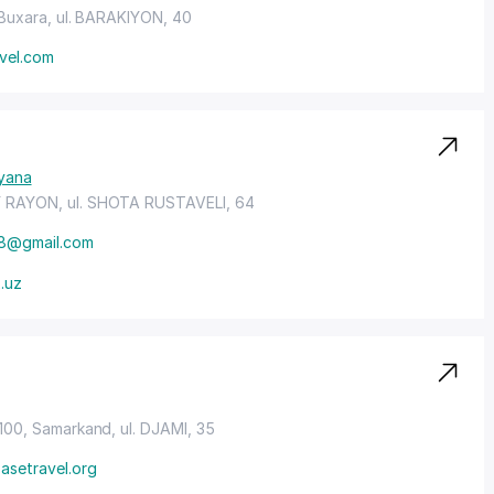
 Buxara,
ul. BARAKIYON
, 40
avel.com
yana
Y RAYON
, ul. SHOTA RUSTAVELI, 64
a8@gmail.com
x.uz
0100, Samarkand,
ul. DJAMI
, 35
asetravel.org