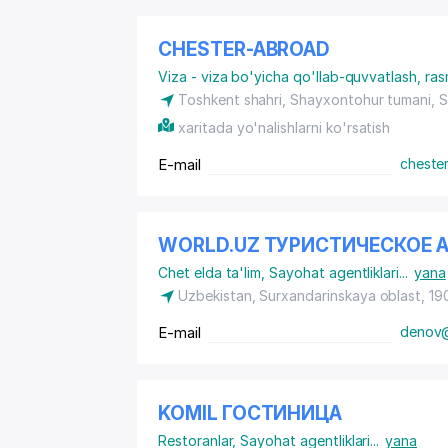
CHESTER-ABROAD
Viza - viza bo'yicha qo'llab-quvvatlash, ras
Toshkent shahri, Shayxontohur tumani, S
xaritada yo'nalishlarni ko'rsatish
E-mail
cheste
WORLD.UZ ТУРИСТИЧЕСКОЕ А
Chet elda ta'lim
,
Sayohat agentliklari
...
yana
Uzbekistan, Surxandarinskaya oblast, 1
E-mail
denov@
KOMIL ГОСТИНИЦА
Restoranlar
,
Sayohat agentliklari
...
yana