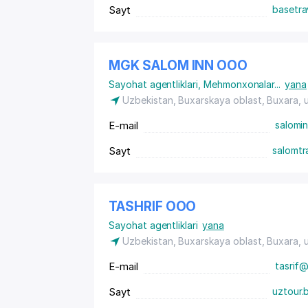
Sayt
basetra
MGK SALOM INN ООО
Sayohat agentliklari
,
Mehmonxonalar
...
yana
Uzbekistan, Buxarskaya oblast, Buxara,
E-mail
salomi
Sayt
salomtr
TASHRIF ООО
Sayohat agentliklari
yana
Uzbekistan, Buxarskaya oblast, Buxara,
E-mail
tasrif@
Sayt
uztour.