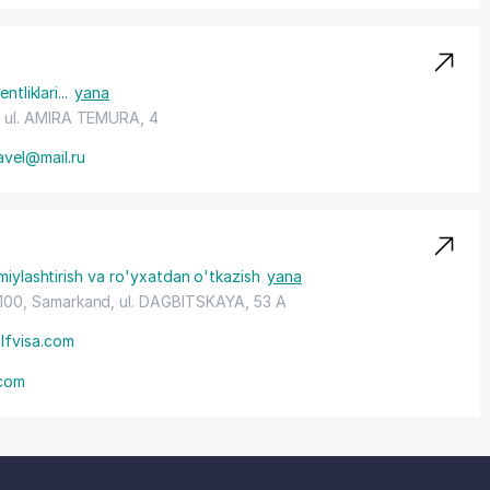
ntliklari
...
yana
,
ul. AMIRA TEMURA
, 4
avel@mail.ru
miylashtirish va ro'yxatdan o'tkazish
yana
0100, Samarkand,
ul. DAGBITSKAYA
, 53 A
lfvisa.com
.com