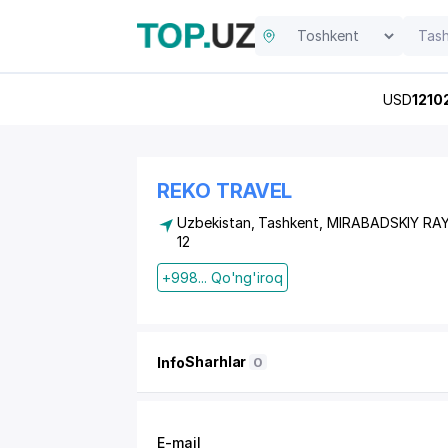
USD
1210
REKO TRAVEL
Uzbekistan, Tashkent,
MIRABADSKIY RA
12
+998... Qo'ng'iroq
Sharhlar
Info
0
E-mail