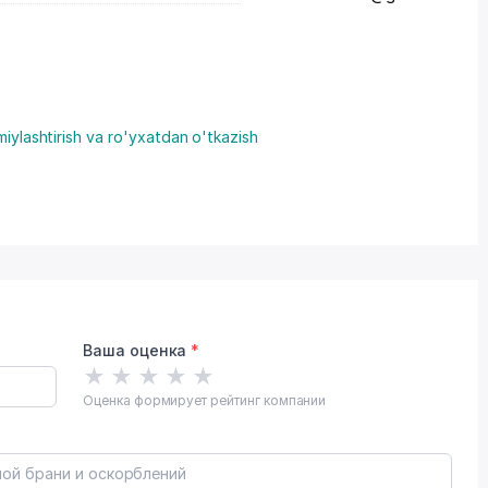
miylashtirish va ro'yxatdan o'tkazish
Ваша оценка
*
★
★
★
★
★
Оценка формирует рейтинг компании