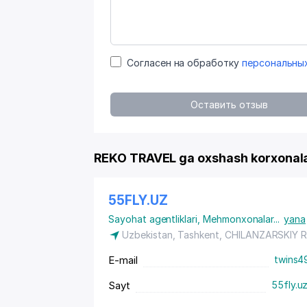
Согласен на обработку
персональны
Оставить отзыв
REKO TRAVEL ga oxshash korxonal
55FLY.UZ
Sayohat agentliklari
,
Mehmonxonalar
...
yana
Uzbekistan,
Tashkent
,
CHILANZARSKIY 
E-mail
twins4
Sayt
55fly.u