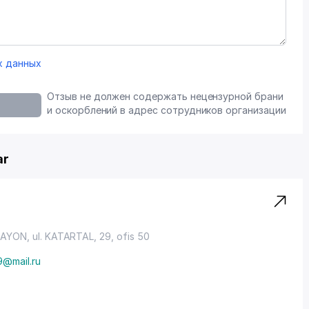
х данных
Отзыв не должен содержать нецензурной брани
и оскорблений в адрес сотрудников организации
ar
RAYON
, ul. KATARTAL, 29, ofis 50
9@mail.ru
z