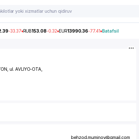
2.39
-33.37
RUB
153.08
-0.32
EUR
13990.36
-77.41
Batafsil
YON
,
ul. AVLIYO-OTA
,
behzod.muminov@gmail.com