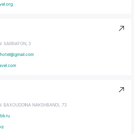
vel.org
ul. SARRAFON
, 3
nhotel@gmail.com
avel.com
ul. BAXOUDDINA NAKSHBANDI
, 73
bk.ru
biz