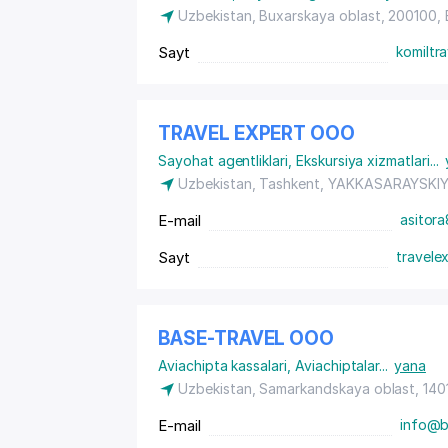
Uzbekistan, Buxarskaya oblast, 200100,
Sayt
komiltr
TRAVEL EXPERT ООО
Sayohat agentliklari
,
Ekskursiya xizmatlari
...
Uzbekistan, Tashkent,
YAKKASARAYSKI
E-mail
asitor
Sayt
travele
BASE-TRAVEL ООО
Aviachipta kassalari
,
Aviachiptalar
...
yana
Uzbekistan, Samarkandskaya oblast, 14
E-mail
info@b