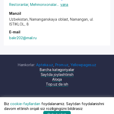
Restoranlar
,
Mehmonxonalar
...
yana
Manzil
Uzbekistan, Namanganskaya oblast, Namangan,
ul.
ISTIKLOL
, 8
E-mail
bakr202@mail.ru
Hamkorlar:
Apteka.uz
,
Prom.uz
,
Yellowpages.uz
Barcha kategoriyalar
Saytda joylashtirish
Aloqa
Top.uz da ish
Biz
cookie-fayllardan
foydalanamiz. Saytdan foydalanishni
© Top.uz, 2024 O'zbekiston kompaniyalari
Shartnoma
davom ettirish orqali siz roziligingizni bildirasiz
katalogi
siyosati