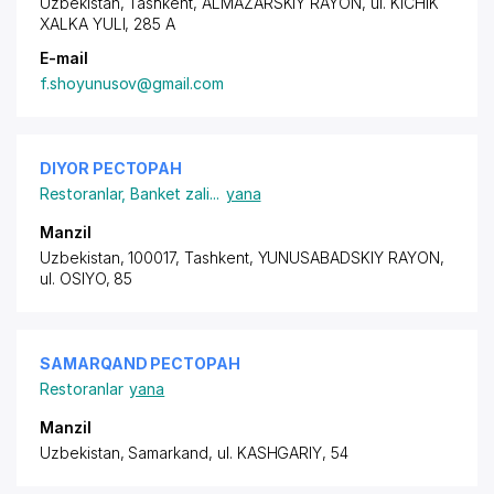
Uzbekistan, Tashkent,
ALMAZARSKIY RAYON
, ul. KICHIK
XALKA YULI, 285 A
E-mail
f.shoyunusov@gmail.com
DIYOR РЕСТОРАН
Restoranlar
,
Banket zali
...
yana
Manzil
Uzbekistan, 100017, Tashkent,
YUNUSABADSKIY RAYON
,
ul. OSIYO, 85
SAMARQAND РЕСТОРАН
Restoranlar
yana
Manzil
Uzbekistan, Samarkand,
ul. KASHGARIY
, 54