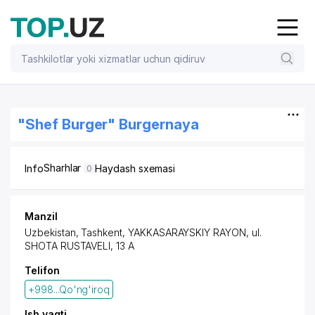
"Shef Burger" Burgernaya
Sharhlar
Info
Haydash sxemasi
0
Manzil
Uzbekistan,
Tashkent
,
YAKKASARAYSKIY RAYON
, ul.
SHOTA RUSTAVELI, 13 A
Telifon
+998...Qo'ng'iroq
Ish vaqti