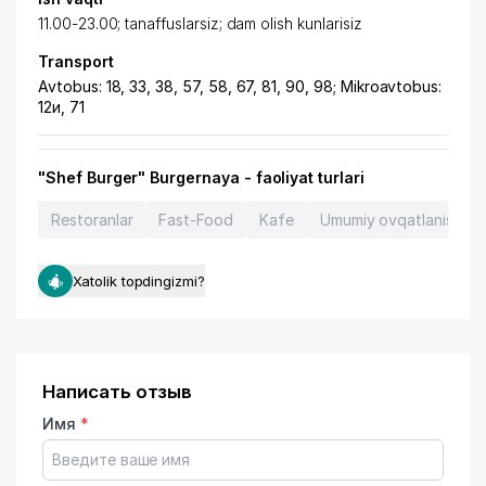
11.00-23.00; tanaffuslarsiz; dam olish kunlarisiz
Transport
Avtobus: 18, 33, 38, 57, 58, 67, 81, 90, 98; Mikroavtobus:
12и, 71
"Shef Burger" Burgernaya - faoliyat turlari
Restoranlar
Fast-Food
Kafe
Umumiy ovqatlanish tash
Xatolik topdingizmi?
Написать отзыв
Имя
*