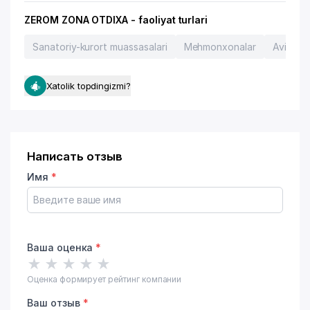
ZEROM ZONA OTDIXA - faoliyat turlari
Sanatoriy-kurort muassasalari
Mehmonxonalar
Aviachip
Xatolik topdingizmi?
Написать отзыв
Имя
*
Ваша оценка
*
★
★
★
★
★
Оценка формирует рейтинг компании
Ваш отзыв
*