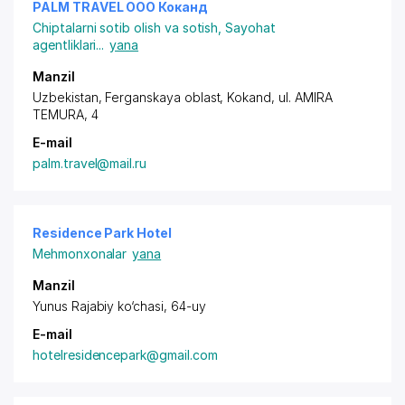
PALM TRAVEL ООО Коканд
Chiptalarni sotib olish va sotish
,
Sayohat
agentliklari
...
yana
Manzil
Uzbekistan, Ferganskaya oblast, Kokand,
ul. AMIRA
TEMURA
, 4
E-mail
palm.travel@mail.ru
Residence Park Hotel
Mehmonxonalar
yana
Manzil
Yunus Rajabiy ko‘chasi, 64-uy
E-mail
hotelresidencepark@gmail.com