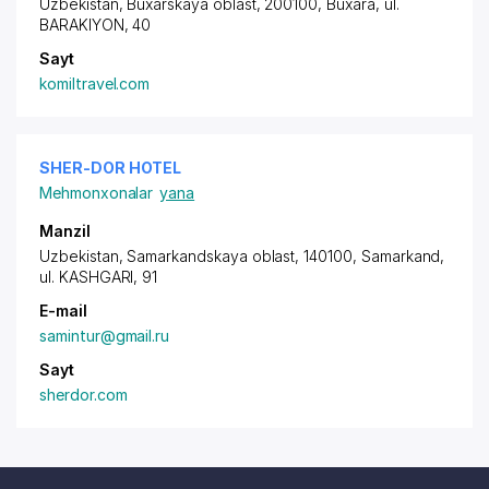
Uzbekistan, Buxarskaya oblast, 200100, Buxara,
ul.
BARAKIYON
, 40
Sayt
komiltravel.com
SHER-DOR HOTEL
Mehmonxonalar
yana
Manzil
Uzbekistan, Samarkandskaya oblast, 140100, Samarkand,
ul. KASHGARI
, 91
E-mail
samintur@gmail.ru
Sayt
sherdor.com