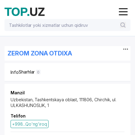
ZEROM ZONA OTDIXA
Sharhlar
Info
0
Manzil
Uzbekistan, Tashkentskaya oblast, 111806, Chirchik,
ul.
ULKASHUNOSLIK
, 1
Telifon
+998...Qo'ng'iroq