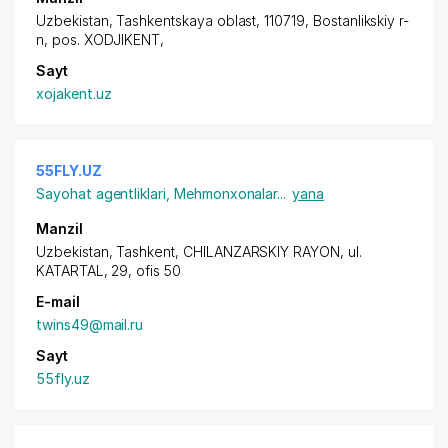
Uzbekistan, Tashkentskaya oblast, 110719, Bostanlikskiy r-
n,
pos. XODJIKENT
,
Sayt
xojakent.uz
55FLY.UZ
Sayohat agentliklari
,
Mehmonxonalar
...
yana
Manzil
Uzbekistan,
Tashkent
,
CHILANZARSKIY RAYON
, ul.
KATARTAL, 29, ofis 50
E-mail
twins49@mail.ru
Sayt
55fly.uz