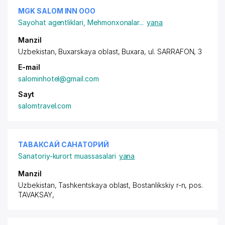
MGK SALOM INN ООО
Sayohat agentliklari
,
Mehmonxonalar
...
yana
Manzil
Uzbekistan, Buxarskaya oblast, Buxara,
ul. SARRAFON
, 3
E-mail
salominhotel@gmail.com
Sayt
salomtravel.com
ТАВАКСАЙ САНАТОРИЙ
Sanatoriy-kurort muassasalari
yana
Manzil
Uzbekistan, Tashkentskaya oblast, Bostanlikskiy r-n,
pos.
TAVAKSAY
,