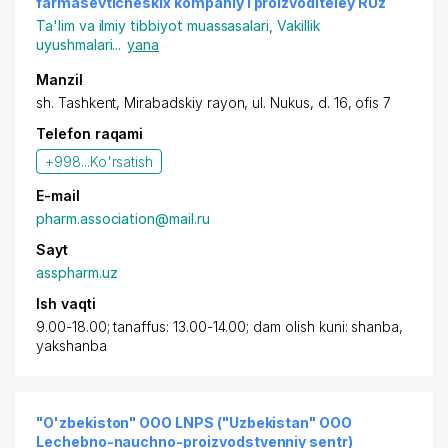
farmasevticheskix kompaniy i proizvoditeley RUz
Ta'lim va ilmiy tibbiyot muassasalari
,
Vakillik
uyushmalari
...
yana
Manzil
sh. Tashkent,
Mirabadskiy rayon
,
ul. Nukus
, d. 16, ofis 7
Telefon raqami
+998...
Ko'rsatish
E-mail
pharm.association@mail.ru
Sayt
asspharm.uz
Ish vaqti
9.00-18.00; tanaffus: 13.00-14.00; dam olish kuni: shanba,
yakshanba
"O'zbekiston" OOO LNPS ("Uzbekistan" OOO
Lechebno-nauchno-proizvodstvenniy sentr)