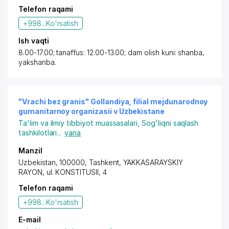
Telefon raqami
+998...
Ko'rsatish
Ish vaqti
8.00-17.00; tanaffus: 12.00-13.00; dam olish kuni: shanba,
yakshanba.
"Vrachi bez granis" Gollandiya, filial mejdunarodnoy
gumanitarnoy organizasii v Uzbekistane
Ta'lim va ilmiy tibbiyot muassasalari
,
Sog'liqni saqlash
tashkilotlari
...
yana
Manzil
Uzbekistan, 100000,
Tashkent
,
YAKKASARAYSKIY
RAYON
, ul. KONSTITUSII, 4
Telefon raqami
+998...
Ko'rsatish
E-mail