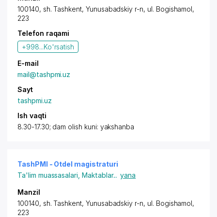
100140, sh. Tashkent, Yunusabadskiy r-n,
ul. Bogishamol
,
223
Telefon raqami
+998...
Ko'rsatish
E-mail
mail@tashpmi.uz
Sayt
tashpmi.uz
Ish vaqti
8.30-17.30; dam olish kuni: yakshanba
TashPMI - Otdel magistraturi
Ta'lim muassasalari
,
Maktablar
...
yana
Manzil
100140, sh. Tashkent, Yunusabadskiy r-n,
ul. Bogishamol
,
223