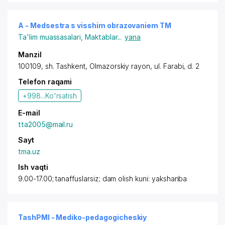
A - Medsestra s visshim obrazovaniem TM
Ta'lim muassasalari
,
Maktablar
...
yana
Manzil
100109, sh. Tashkent,
Olmazorskiy rayon
,
ul. Farabi
, d. 2
Telefon raqami
+998...
Ko'rsatish
E-mail
tta2005@mail.ru
Sayt
tma.uz
Ish vaqti
9.00-17.00; tanaffuslarsiz; dam olish kuni: yakshanba
TashPMI - Mediko-pedagogicheskiy