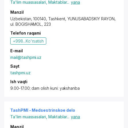
Ta'lim muassasalari
,
Maktablar
...
yana
Manzil
Uzbekistan, 100140, Tashkent,
YUNUSABADSKIY RAYON
,
ul. BOGISHAMOL, 223
Telefon raqami
+998...
Ko'rsatish
E-mail
mail@tashpmi.uz
Sayt
tashpmi.uz
Ish vaqti
9.00-17.00; dam olish kuni: yakshanba
TashPMI - Medsestrinskoe delo
Ta'lim muassasalari
,
Maktablar
...
yana
Manzil