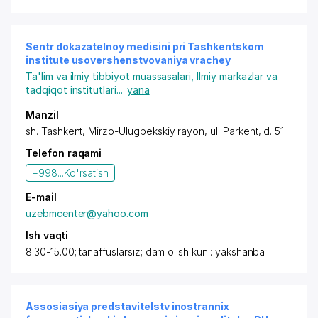
Sentr dokazatelnoy medisini pri Tashkentskom
institute usovershenstvovaniya vrachey
Ta'lim va ilmiy tibbiyot muassasalari
,
Ilmiy markazlar va
tadqiqot institutlari
...
yana
Manzil
sh. Tashkent,
Mirzo-Ulugbekskiy rayon
,
ul. Parkent
, d. 51
Telefon raqami
+998...
Ko'rsatish
E-mail
uzebmcenter@yahoo.com
Ish vaqti
8.30-15.00; tanaffuslarsiz; dam olish kuni: yakshanba
Assosiasiya predstavitelstv inostrannix