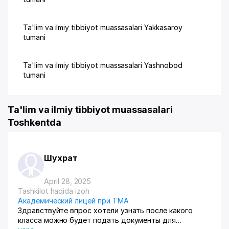
Ta'lim va ilmiy tibbiyot muassasalari Yakkasaroy
tumani
Ta'lim va ilmiy tibbiyot muassasalari Yashnobod
tumani
Ta'lim va ilmiy tibbiyot muassasalari
Toshkentda
Шухрат
April 28, 2025
Tashkilot haqida izoh
Академический лицей при ТМА
Здравствуйте впрос хотели узнать после какого
класса можно будет подать документы для