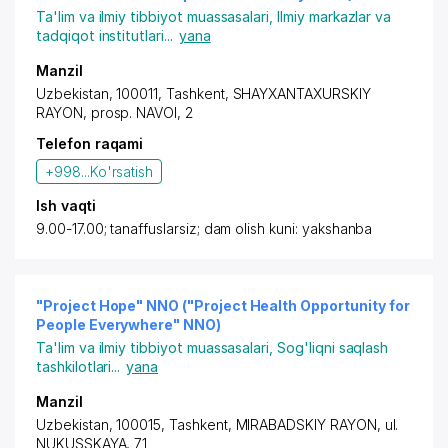
Ta'lim va ilmiy tibbiyot muassasalari
,
Ilmiy markazlar va
tadqiqot institutlari
...
yana
Manzil
Uzbekistan, 100011,
Tashkent
,
SHAYXANTAXURSKIY
RAYON
,
prosp. NAVOI
, 2
Telefon raqami
+998...
Ko'rsatish
Ish vaqti
9.00-17.00; tanaffuslarsiz; dam olish kuni: yakshanba
"Project Hope" NNO ("Project Health Opportunity for
People Everywhere" NNO)
Ta'lim va ilmiy tibbiyot muassasalari
,
Sog'liqni saqlash
tashkilotlari
...
yana
Manzil
Uzbekistan, 100015,
Tashkent
,
MIRABADSKIY RAYON
, ul.
NUKUSSKAYA, 71