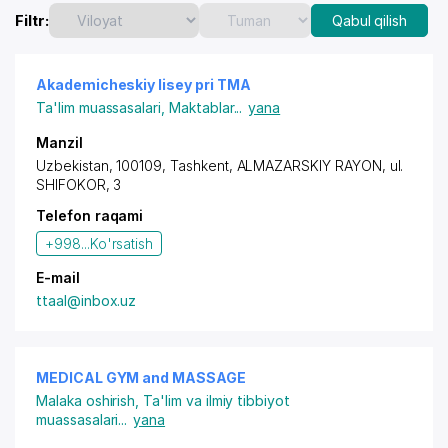
Filtr:
Qabul qilish
Akademicheskiy lisey pri TMA
Ta'lim muassasalari
,
Maktablar
...
yana
Manzil
Uzbekistan, 100109, Tashkent,
ALMAZARSKIY RAYON
, ul.
SHIFOKOR, 3
Telefon raqami
+998...
Ko'rsatish
E-mail
ttaal@inbox.uz
MEDICAL GYM and MASSAGE
Malaka oshirish
,
Ta'lim va ilmiy tibbiyot
muassasalari
...
yana