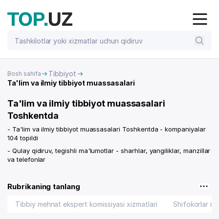
Tibbiyot
Bosh sahifa
Ta'lim va ilmiy tibbiyot muassasalari
Ta'lim va ilmiy tibbiyot muassasalari
Toshkentda
- Ta'lim va ilmiy tibbiyot muassasalari Toshkentda - kompaniyalar
104 topildi
- Qulay qidiruv, tegishli ma'lumotlar - sharhlar, yangiliklar, manzillar
va telefonlar
Rubrikaning tanlang
Tibbiy mehnat ekspert komissiyasi xizmatlari
Shifokorlar ma