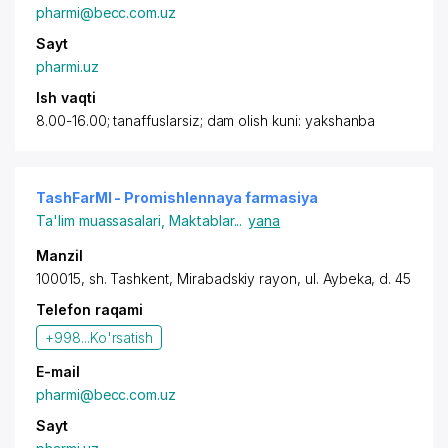
pharmi@becc.com.uz
Sayt
pharmi.uz
Ish vaqti
8.00-16.00; tanaffuslarsiz; dam olish kuni: yakshanba
TashFarMI - Promishlennaya farmasiya
Ta'lim muassasalari
,
Maktablar
...
yana
Manzil
100015, sh. Tashkent,
Mirabadskiy rayon
,
ul. Aybeka
, d. 45
Telefon raqami
+998...
Ko'rsatish
E-mail
pharmi@becc.com.uz
Sayt