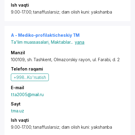
Ish vaqti
9.00-17.00; tanaffuslarsiz; dam olish kuni: yakshanba
A - Mediko-profilakticheskiy TM
Ta'lim muassasalari
,
Maktablar
...
yana
Manzil
100109, sh. Tashkent,
Olmazorskiy rayon
,
ul. Farabi
, d. 2
Telefon raqami
+998...
Ko'rsatish
E-mail
tta2005@mail.ru
Sayt
tma.uz
Ish vaqti
9.00-17.00; tanaffuslarsiz; dam olish kuni: yakshanba