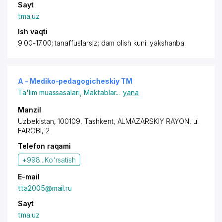
Sayt
tma.uz
Ish vaqti
9.00-17.00; tanaffuslarsiz; dam olish kuni: yakshanba
A - Mediko-pedagogicheskiy TM
Ta'lim muassasalari
,
Maktablar
...
yana
Manzil
Uzbekistan, 100109, Tashkent,
ALMAZARSKIY RAYON
,
ul.
FAROBI
, 2
Telefon raqami
+998...
Ko'rsatish
E-mail
tta2005@mail.ru
Sayt
tma.uz