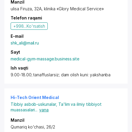
Manzil
ulisa Firuza, 32A, klinika «Glory Medical Service»
Telefon raqami
+998...
Ko'rsatish
E-mail
shk_ali@mail.ru
Sayt
medical-gym-massage.business.site
Ish vaqti
9.00-18.00; tanaffuslarsiz; dam olish kuni: yakshanba
Hi-Tech Orient Medical
Tibbiy asbob-uskunalar
,
Ta'lim va ilmiy tibbiyot
muassasalari
...
yana
Manzil
Qumariq ko'chasi, 26/2