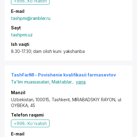
+998...
Ko'rsatish
E-mail
tashpmi@rambler.ru
Sayt
tashpmi.uz
Ish vaqti
8.30-17.30; dam olish kuni: yakshanba
TashFarMI - Povishenie kvalifikasii farmasevtov
Ta'lim muassasalari
,
Maktablar
...
yana
Manzil
Uzbekistan, 100015, Tashkent,
MIRABADSKIY RAYON
,
ul.
OYBEKA
, 45
Telefon raqami
+998...
Ko'rsatish
E-mail