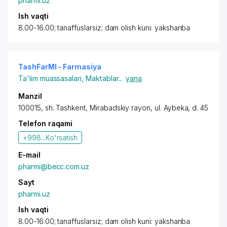
pharmi.uz
Ish vaqti
8.00-16.00; tanaffuslarsiz; dam olish kuni: yakshanba
TashFarMI - Farmasiya
Ta'lim muassasalari
,
Maktablar
...
yana
Manzil
100015, sh. Tashkent,
Mirabadskiy rayon
,
ul. Aybeka
, d. 45
Telefon raqami
+998...
Ko'rsatish
E-mail
pharmi@becc.com.uz
Sayt
pharmi.uz
Ish vaqti
8.00-16.00; tanaffuslarsiz; dam olish kuni: yakshanba