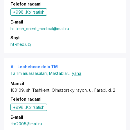
Telefon raqami
+998...
Ko'rsatish
E-mail
hi-tech_orient_medical@mail.ru
Sayt
ht-med.uz/
A - Lechebnoe delo TM
Ta'lim muassasalari
,
Maktablar
...
yana
Manzil
100109, sh. Tashkent,
Olmazorskiy rayon
,
ul. Farabi
, d. 2
Telefon raqami
+998...
Ko'rsatish
E-mail
tta2005@mail.ru