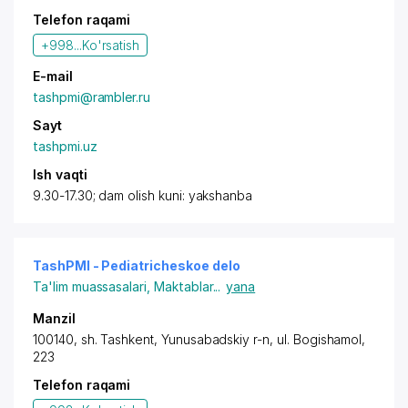
Telefon raqami
+998...
Ko'rsatish
E-mail
tashpmi@rambler.ru
Sayt
tashpmi.uz
Ish vaqti
9.30-17.30; dam olish kuni: yakshanba
TashPMI - Pediatricheskoe delo
Ta'lim muassasalari
,
Maktablar
...
yana
Manzil
100140, sh. Tashkent, Yunusabadskiy r-n,
ul. Bogishamol
,
223
Telefon raqami