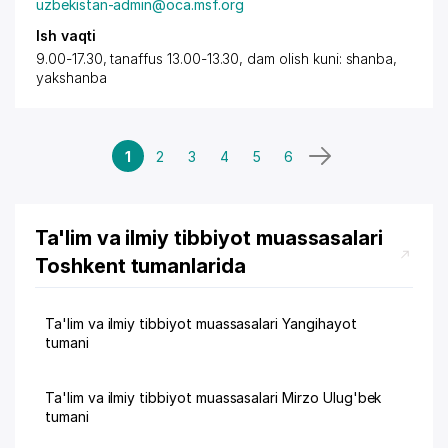
uzbekistan-admin@oca.msf.org
Ish vaqti
9.00-17.30, tanaffus 13.00-13.30, dam olish kuni: shanba,
yakshanba
1
2
3
4
5
6
Ta'lim va ilmiy tibbiyot muassasalari
Toshkent tumanlarida
Ta'lim va ilmiy tibbiyot muassasalari Yangihayot
tumani
Ta'lim va ilmiy tibbiyot muassasalari Mirzo Ulug'bek
tumani