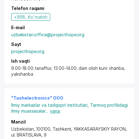
Telefon raqami
+998...
Ko'rsatish
E-mail
uzbekistan.office@projecthope.org
Sayt
projecthope.org
Ish vaqti
9.00-18.00; tanaffus: 13.00-14.00; dam olish kuni: shanba,
yakshanba
"Tashelectronics" OOO
Ilmiy markazlar va tadqiqot institutlari
,
Tarmoq profilidagi
ilmiy muassasalar
...
yana
Manzil
Uzbekistan, 100100,
Tashkent
,
YAKKASARAYSKIY RAYON
,
ul. BRATISLAVA, 9