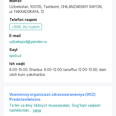
Manzil
Uzbekistan, 100135, Tashkent,
CHILANZARSKIY RAYON
,
ul. FARXADSKAYA, 12
Telefon raqami
+998...
Ko'rsatish
E-mail
uzbekspid@yandex.ru
Sayt
spid.uz
Ish vaqti
8.00-15.00; Shanba: 9.00-12.00; tanaffus 12.00-13.00; dam
olish kuni: yakshanba
Vsemirnoy organizasii zdravooxraneniya (VOZ)
Predstavitelstvo
Ta'lim va ilmiy tibbiyot muassasalari
,
Sog'liqni saqlash
tashkilotlari
...
yana