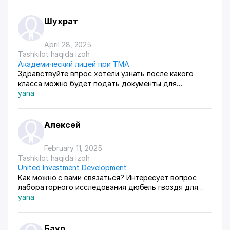
Шухрат
April 28, 2025
Tashkilot haqida izoh
Академический лицей при ТМА
Здравствуйте впрос хотели узнать после какого
класса можно будет подать документы для
поступления
yana
Алексей
February 11, 2025
Tashkilot haqida izoh
United Investment Development
Как можно с вами связаться? Интересует вопрос
лабораторного исследования дюбель гвоздя для
утпелителя
yana
Баур