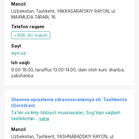
Manzil
Uzbekistan, Tashkent,
YAKKASARAYSKIY RAYON
, ul.
MAXMUDA TARABI, 16
Telefon raqami
+998...
Ko'rsatish
Sayt
wyo.uz
Ish vaqti
9.00-18.00, tanaffus 13.00-14.00, dam olish kuni: shanba,
yakshanba
Glavnoe upravlenie zdravooxraneniya sh. Tashkenta
(Gorzdrav)
Ta'lim va ilmiy tibbiyot muassasalari
,
Sog'liqni saqlash
tashkilotlari
...
yana
Manzil
Uzbekistan, Tashkent,
YASHNABADSKIY RAYON
, ul.