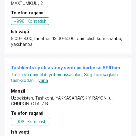
MAXTUMKULI, 2
Telefon raqami
+998...
Ko'rsatish
Ish vaqti
9.00-18.00; tanaffus: 13.00-14.00; dam olish kuni: shanba,
yakshanba
Tashkentskiy oblastnoy sentr po borbe so SPIDom
Ta'lim va ilmiy tibbiyot muassasalari
,
Sog'liqni saqlash
tashkilotlari
...
yana
Manzil
Uzbekistan, Tashkent,
YAKKASARAYSKIY RAYON
,
ul.
CHUPON-OTA
, 7 B
Telefon raqami
+998...
Ko'rsatish
Ish vaqti