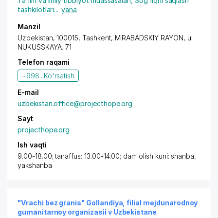
Ta'lim va ilmiy tibbiyot muassasalari
,
Sog'liqni saqlash
tashkilotlari
...
yana
Manzil
Uzbekistan, 100015,
Tashkent
,
MIRABADSKIY RAYON
, ul.
NUKUSSKAYA, 71
Telefon raqami
+998...
Ko'rsatish
E-mail
uzbekistan.office@projecthope.org
Sayt
projecthope.org
Ish vaqti
9.00-18.00; tanaffus: 13.00-14.00; dam olish kuni: shanba,
yakshanba
"Vrachi bez granis" Gollandiya, filial mejdunarodnoy
gumanitarnoy organizasii v Uzbekistane