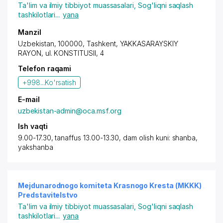
Ta'lim va ilmiy tibbiyot muassasalari
,
Sog'liqni saqlash
tashkilotlari
...
yana
Manzil
Uzbekistan, 100000,
Tashkent
,
YAKKASARAYSKIY
RAYON
, ul. KONSTITUSII, 4
Telefon raqami
+998...
Ko'rsatish
E-mail
uzbekistan-admin@oca.msf.org
Ish vaqti
9.00-17.30, tanaffus 13.00-13.30, dam olish kuni: shanba,
yakshanba
Mejdunarodnogo komiteta Krasnogo Kresta (MKKK)
Predstavitelstvo
Ta'lim va ilmiy tibbiyot muassasalari
,
Sog'liqni saqlash
tashkilotlari
...
yana