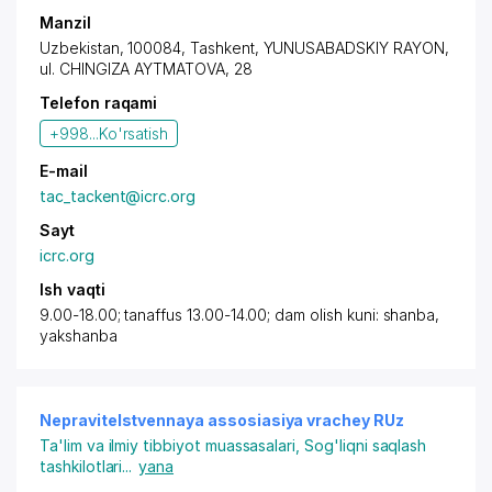
Manzil
Uzbekistan, 100084, Tashkent,
YUNUSABADSKIY RAYON
,
ul. CHINGIZA AYTMATOVA, 28
Telefon raqami
+998...
Ko'rsatish
E-mail
tac_tackent@icrc.org
Sayt
icrc.org
Ish vaqti
9.00-18.00; tanaffus 13.00-14.00; dam olish kuni: shanba,
yakshanba
Nepravitelstvennaya assosiasiya vrachey RUz
Ta'lim va ilmiy tibbiyot muassasalari
,
Sog'liqni saqlash
tashkilotlari
...
yana