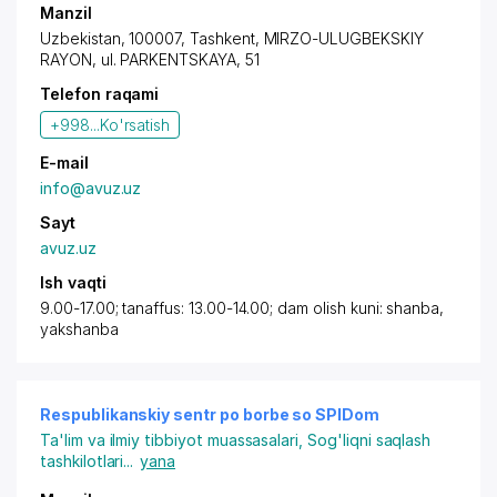
Manzil
Uzbekistan, 100007, Tashkent,
MIRZO-ULUGBEKSKIY
RAYON
,
ul. PARKENTSKAYA
, 51
Telefon raqami
+998...
Ko'rsatish
E-mail
info@avuz.uz
Sayt
avuz.uz
Ish vaqti
9.00-17.00; tanaffus: 13.00-14.00; dam olish kuni: shanba,
yakshanba
Respublikanskiy sentr po borbe so SPIDom
Ta'lim va ilmiy tibbiyot muassasalari
,
Sog'liqni saqlash
tashkilotlari
...
yana