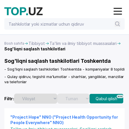
Tibbiyot
Ta'lim va ilmiy tibbiyot muassasalari
Bosh sahifa
Sog'liqni saqlash tashkilotlari
Sog'liqni saqlash tashkilotlari Toshkentda
- Sog'liqni saqlash tashkilotlari Toshkentda - kompaniyalar 8 topildi
- Qulay qidiruv, tegishli ma'lumotlar - sharhlar, yangiliklar, manzillar
va telefonlar
Filtr:
Qabul qilish
"Project Hope" NNO ("Project Health Opportunity for
People Everywhere" NNO)