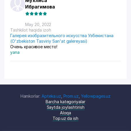
Мухлиса
Ибрагимова
May 20, 2022
Tashkilot haqida izoh
Галерея изобразительного искусства Узбекистана
(O'zbekiston Tasviriy San'at galereyasi)
Очень красивое место!
yana
Hamkorlar:
Apteka.uz
,
Prom.uz
,
Yellowpages.uz
Barcha kategoriyalar
Saytda joylashtirish
Aloqa
Top.uz da ish