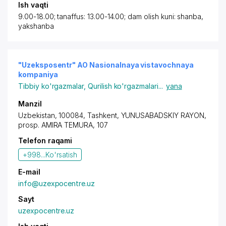
Ish vaqti
9.00-18.00; tanaffus: 13.00-14.00; dam olish kuni: shanba,
yakshanba
"Uzeksposentr" AO Nasionalnaya vistavochnaya
kompaniya
Tibbiy ko'rgazmalar
,
Qurilish ko'rgazmalari
...
yana
Manzil
Uzbekistan, 100084,
Tashkent
,
YUNUSABADSKIY RAYON
,
prosp. AMIRA TEMURA
, 107
Telefon raqami
+998...
Ko'rsatish
E-mail
info@uzexpocentre.uz
Sayt
uzexpocentre.uz