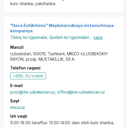
kuni: shanba, yakshanba
"Iteca Exhibitions" Mejdunarodnaya vistavochnaya
kompaniya
Tibbiy ko'rgazmalar
,
Qurilish ko'rgazmalari
...
yana
Manzil
Uzbekistan, 100015,
Tashkent
,
MIRZO-ULUGBEKSKIY
RAYON
,
prosp. MUSTAKILLIK
, 59 A
Telefon raqami
+998...
Ko'rsatish
E-mail
post@ite-uzbekistan.uz, office@ite-uzbekistan.uz
Sayt
iteca.uz
Ish vaqti
9.00-18.00; tanaffus: 13.00-14.00; dam olish kuni: shanba,