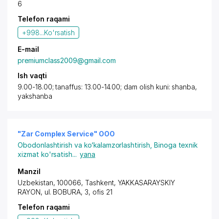
6
Telefon raqami
+998...
Ko'rsatish
E-mail
premiumclass2009@gmail.com
Ish vaqti
9.00-18.00; tanaffus: 13.00-14.00; dam olish kuni: shanba,
yakshanba
"Zar Complex Service" OOO
Obodonlashtirish va ko‘kalamzorlashtirish
,
Binoga texnik
xizmat ko'rsatish
...
yana
Manzil
Uzbekistan, 100066,
Tashkent
,
YAKKASARAYSKIY
RAYON
,
ul. BOBURA
, 3, ofis 21
Telefon raqami