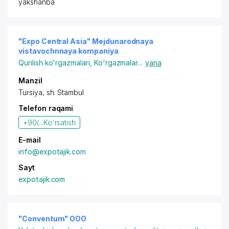
yakshanba
"Expo Central Asia" Mejdunarodnaya
vistavochnnaya kompaniya
Qurilish ko'rgazmalari
,
Ko'rgazmalar
...
yana
Manzil
Tursiya,
sh. Stambul
Telefon raqami
+90(...
Ko'rsatish
E-mail
info@expotajik.com
Sayt
expotajik.com
"Conventum" OOO