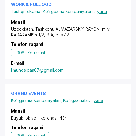
WORK & ROLL OOO
Tashqi reklama
,
Ko'rgazma kompaniyalari
...
yana
Manzil
Uzbekistan, Tashkent,
ALMAZARSKIY RAYON
,
m-v
KARAKAMISh-1/2
, 8 A, ofis 42
Telefon raqami
+998...
Ko'rsatish
E-mail
l.munosipaa07@gmail.com
GRAND EVENTS
Ko'rgazma kompaniyalari
,
Ko'rgazmalar
...
yana
Manzil
Buyuk ipk yo'li ko'chasi, 434
Telefon raqami
+998...
Ko'rsatish