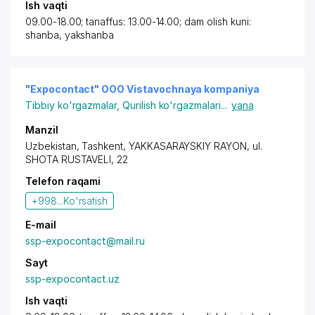
Ish vaqti
09.00-18.00; tanaffus: 13.00-14.00; dam olish kuni:
shanba, yakshanba
"Expocontact" OOO Vistavochnaya kompaniya
Tibbiy ko'rgazmalar
,
Qurilish ko'rgazmalari
...
yana
Manzil
Uzbekistan,
Tashkent
,
YAKKASARAYSKIY RAYON
, ul.
SHOTA RUSTAVELI, 22
Telefon raqami
+998...
Ko'rsatish
E-mail
ssp-expocontact@mail.ru
Sayt
ssp-expocontact.uz
Ish vaqti