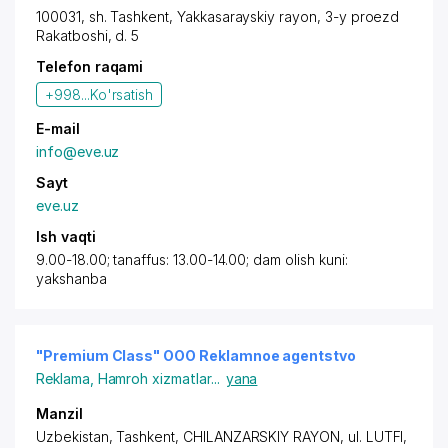
100031,
sh. Tashkent
,
Yakkasarayskiy rayon
, 3-y
proezd
Rakatboshi
, d. 5
Telefon raqami
+998...
Ko'rsatish
E-mail
info@eve.uz
Sayt
eve.uz
Ish vaqti
9.00-18.00; tanaffus: 13.00-14.00; dam olish kuni:
yakshanba
"Premium Class" OOO Reklamnoe agentstvo
Reklama
,
Hamroh xizmatlar
...
yana
Manzil
Uzbekistan,
Tashkent
,
CHILANZARSKIY RAYON
, ul. LUTFI,