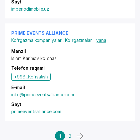
Sayt
imperiodimobile.uz
PRIME EVENTS ALLIANCE
Ko'rgazma kompaniyalari
,
Ko'rgazmalar
...
yana
Manzil
Islom Karimov ko'chasi
Telefon raqami
+998...
Ko'rsatish
E-mail
info@primeeventsalliance.com
Sayt
primeeventsalliance.com
1
2