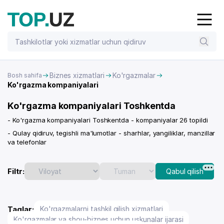
Biznes xizmatlari
Ko'rgazmalar
Bosh sahifa
Ko'rgazma kompaniyalari
Ko'rgazma kompaniyalari Toshkentda
- Ko'rgazma kompaniyalari Toshkentda - kompaniyalar 26 topildi
- Qulay qidiruv, tegishli ma'lumotlar - sharhlar, yangiliklar, manzillar
va telefonlar
Filtr:
Qabul qilish
Taglar:
Ko'rgazmalarni tashkil qilish xizmatlari
Ko'rgazmalar va shou-biznes uchun uskunalar ijarasi