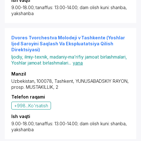
Ish vaqti
9.00-18.00; tanaffus: 13.00-14.00; dam olish kuni: shanba,
yakshanba
Dvores Tvorchestva Molodeji v Tashkente (Yoshlar
Ijod Saroyini Saqlash Va Ekspluatatsiya Qilish
Direktsiyasi)
Ijodiy, ilmiy-texnik, madaniy-ma’rifiy jamoat birlashmalari
,
Yoshlar jamoat birlashmalari
...
yana
Manzil
Uzbekistan, 100078, Tashkent,
YUNUSABADSKIY RAYON
,
prosp. MUSTAKILLIK
, 2
Telefon raqami
+998...
Ko'rsatish
Ish vaqti
9.00-18.00; tanaffus: 13.00-14.00; dam olish kuni: shanba,
yakshanba