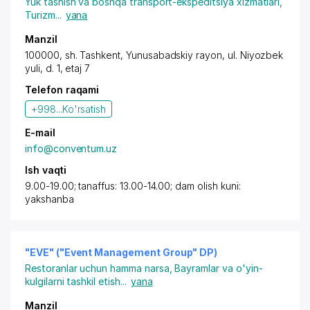
Yuk tashish va boshqa transport-ekspeditsiya xizmatlari
,
Turizm
...
yana
Manzil
100000,
sh. Tashkent
,
Yunusabadskiy rayon
,
ul. Niyozbek
yuli
, d. 1, etaj 7
Telefon raqami
+998...
Ko'rsatish
E-mail
info@conventum.uz
Ish vaqti
9.00-19.00; tanaffus: 13.00-14.00; dam olish kuni:
yakshanba
"EVE" ("Event Management Group" DP)
Restoranlar uchun hamma narsa
,
Bayramlar va o'yin-
kulgilarni tashkil etish
...
yana
Manzil