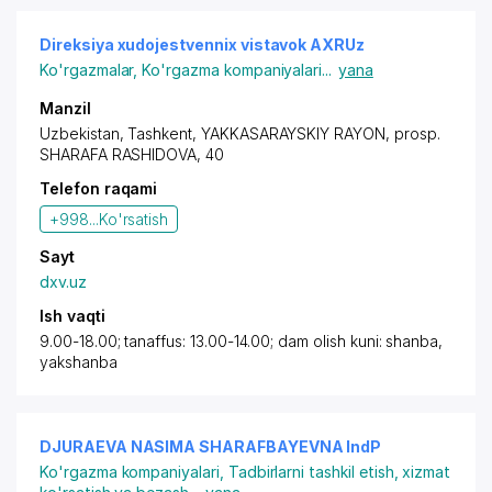
Direksiya xudojestvennix vistavok AXRUz
Ko'rgazmalar
,
Ko'rgazma kompaniyalari
...
yana
Manzil
Uzbekistan, Tashkent,
YAKKASARAYSKIY RAYON
,
prosp.
SHARAFA RASHIDOVA
, 40
Telefon raqami
+998...
Ko'rsatish
Sayt
dxv.uz
Ish vaqti
9.00-18.00; tanaffus: 13.00-14.00; dam olish kuni: shanba,
yakshanba
DJURAEVA NASIMA SHARAFBAYEVNA IndP
Ko'rgazma kompaniyalari
,
Tadbirlarni tashkil etish, xizmat