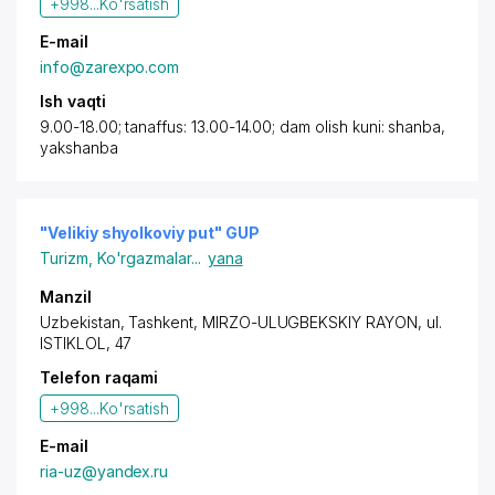
+998...
Ko'rsatish
E-mail
info@zarexpo.com
Ish vaqti
9.00-18.00; tanaffus: 13.00-14.00; dam olish kuni: shanba,
yakshanba
"Velikiy shyolkoviy put" GUP
Turizm
,
Ko'rgazmalar
...
yana
Manzil
Uzbekistan,
Tashkent
,
MIRZO-ULUGBEKSKIY RAYON
, ul.
ISTIKLOL, 47
Telefon raqami
+998...
Ko'rsatish
E-mail
ria-uz@yandex.ru