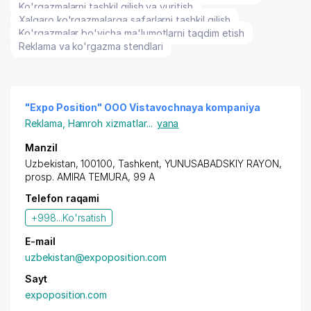
Ko'rgazmalarni tashkil qilish va yuritish
Xalqaro ko'rgazmalarga safarlarni tashkil qilish
Ko'rgazmalar bo'yicha ma'lumotlarni taqdim etish
Reklama va ko'rgazma stendlari
"Expo Position" OOO Vistavochnaya kompaniya
Reklama
,
Hamroh xizmatlar
...
yana
Manzil
Uzbekistan, 100100,
Tashkent
,
YUNUSABADSKIY RAYON
,
prosp. AMIRA TEMURA
, 99 A
Telefon raqami
+998...
Ko'rsatish
E-mail
uzbekistan@expoposition.com
Sayt
expoposition.com