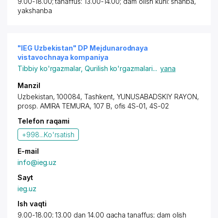
9.00-18.00; tanaffus: 13.00-14.00; dam olish kuni: shanba,
yakshanba
"IEG Uzbekistan" DP Mejdunarodnaya
vistavochnaya kompaniya
Tibbiy ko'rgazmalar
,
Qurilish ko'rgazmalari
...
yana
Manzil
Uzbekistan, 100084,
Tashkent
,
YUNUSABADSKIY RAYON
,
prosp. AMIRA TEMURA
, 107 B, ofis 4S-01, 4S-02
Telefon raqami
+998...
Ko'rsatish
E-mail
info@ieg.uz
Sayt
ieg.uz
Ish vaqti
9.00-18.00; 13.00 dan 14.00 gacha tanaffus; dam olish