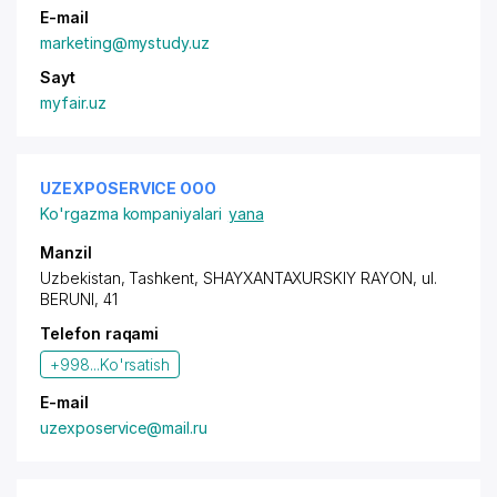
E-mail
marketing@mystudy.uz
Sayt
myfair.uz
UZEXPOSERVICE OOO
Ko'rgazma kompaniyalari
yana
Manzil
Uzbekistan, Tashkent,
SHAYXANTAXURSKIY RAYON
,
ul.
BERUNI
, 41
Telefon raqami
+998...
Ko'rsatish
E-mail
uzexposervice@mail.ru