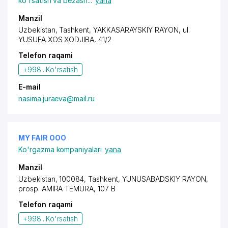
ko'rsatish va bezash
...
yana
Manzil
Uzbekistan, Tashkent,
YAKKASARAYSKIY RAYON
, ul.
YUSUFA XOS XODJIBA, 41/2
Telefon raqami
+998...
Ko'rsatish
E-mail
nasima.juraeva@mail.ru
MY FAIR OOO
Ko'rgazma kompaniyalari
yana
Manzil
Uzbekistan, 100084, Tashkent,
YUNUSABADSKIY RAYON
,
prosp. AMIRA TEMURA
, 107 B
Telefon raqami
+998...
Ko'rsatish