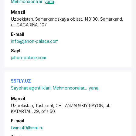
Mehmonxonalar
yana
Manzil
Uzbekistan, Samarkandskaya oblast, 140130, Samarkand,
ul. GAGARINA
, 107
E-mail
info@jahon-palace.com
Sayt
jahon-palace.com
55FLY.UZ
Sayohat agentliklari
,
Mehmonxonalar
...
yana
Manzil
Uzbekistan,
Tashkent
,
CHILANZARSKIY RAYON
, ul.
KATARTAL, 29, ofis 50
E-mail
twins49@mail.ru