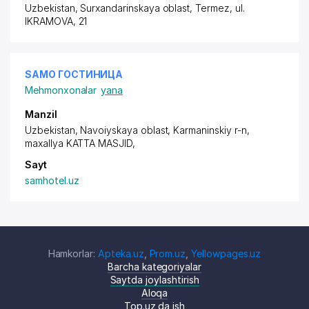
Uzbekistan, Surxandarinskaya oblast, Termez,
ul.
IKRAMOVA
, 21
SAMO ГОСТИНИЦА
Mehmonxonalar
yana
Manzil
Uzbekistan, Navoiyskaya oblast, Karmaninskiy r-n,
maxallya KATTA MASJID
,
Sayt
samhotel.uz
Hamkorlar:
Apteka.uz
,
Prom.uz
,
Yellowpages.uz
Barcha kategoriyalar
Saytda joylashtirish
Aloqa
Top.uz da ish