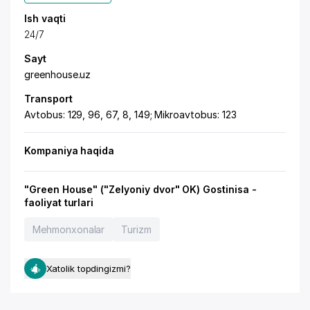
Ish vaqti
24/7
Sayt
greenhouse.uz
Transport
Avtobus: 129, 96, 67, 8, 149; Mikroavtobus: 123
Kompaniya haqida
"Green House" ("Zelyoniy dvor" OK) Gostinisa -
faoliyat turlari
Mehmonxonalar
Turizm
Xatolik topdingizmi?