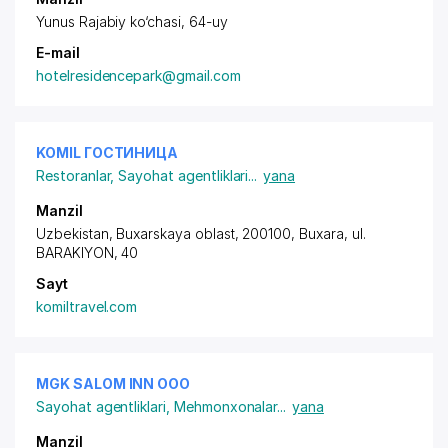
Yunus Rajabiy ko‘chasi, 64-uy
E-mail
hotelresidencepark@gmail.com
KOMIL ГОСТИНИЦА
Restoranlar
,
Sayohat agentliklari
...
yana
Manzil
Uzbekistan, Buxarskaya oblast, 200100, Buxara,
ul.
BARAKIYON
, 40
Sayt
komiltravel.com
MGK SALOM INN ООО
Sayohat agentliklari
,
Mehmonxonalar
...
yana
Manzil