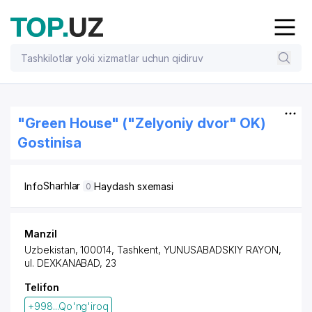
"Green House" ("Zelyoniy dvor" OK)
Gostinisa
Sharhlar
Info
Haydash sxemasi
0
Manzil
Uzbekistan, 100014,
Tashkent
,
YUNUSABADSKIY RAYON
,
ul. DEXKANABAD
, 23
Telifon
+998...Qo'ng'iroq