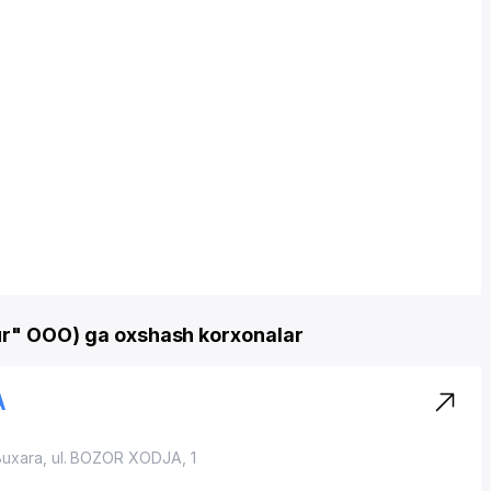
ur" OOO) ga oxshash korxonalar
А
Buxara,
ul. BOZOR XODJA
, 1