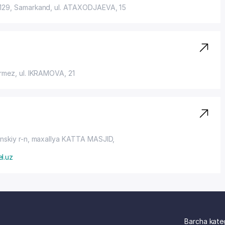
0129, Samarkand,
ul. ATAXODJAEVA
, 15
ermez,
ul. IKRAMOVA
, 21
nskiy r-n,
maxallya KATTA MASJID
,
l.uz
Barcha kate