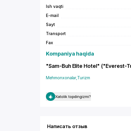
Ish vaqti
E-mail
Sayt
Transport
Fax
Kompaniya haqida
"Sam-Buh Elite Hotel" ("Everest-Tur
Mehmonxonalar
,
Turizm
Xatolik topdingizmi?
Написать отзыв