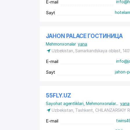
E-mail
info@h
Sayt
hotelam
JAHON PALACE ГОСТИНИЦА
Mehmonxonalar
yana
Uzbekistan, Samarkandskaya oblast, 14
E-mail
info@j
Sayt
jahon-p
55FLY.UZ
Sayohat agentliklari
,
Mehmonxonalar
...
yana
Uzbekistan,
Tashkent
,
CHILANZARSKIY 
E-mail
twins4