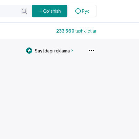
Qo'shish
Рус
233 560
tashkilotlar
Saytdagi reklama