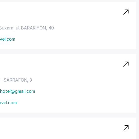
 Buxara,
ul. BARAKIYON
, 40
avel.com
ul. SARRAFON
, 3
nhotel@gmail.com
avel.com