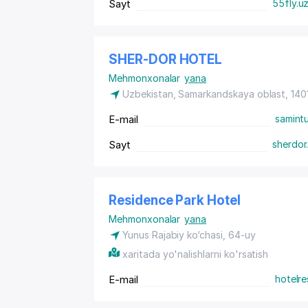
Sayt
55fly.u
SHER-DOR HOTEL
Mehmonxonalar
yana
Uzbekistan, Samarkandskaya oblast, 14
E-mail
samint
Sayt
sherdor
Residence Park Hotel
Mehmonxonalar
yana
Yunus Rajabiy ko‘chasi, 64-uy
xaritada yo'nalishlarni ko'rsatish
E-mail
hotelr