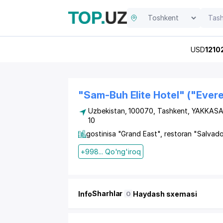
USD
1210
"Sam-Buh Elite Hotel" ("Ever
Uzbekistan, 100070,
Tashkent
,
YAKKASA
10
gostinisa "Grand East", restoran "Salvado
+998... Qo'ng'iroq
Sharhlar
Info
Haydash sxemasi
0