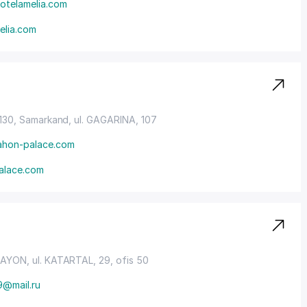
otelamelia.com
elia.com
0130, Samarkand,
ul. GAGARINA
, 107
ahon-palace.com
alace.com
RAYON
, ul. KATARTAL, 29, ofis 50
9@mail.ru