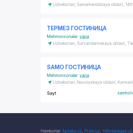
Uzbekistan, Samarkandskaya oblast, 14
ТЕРМЕЗ ГОСТИНИЦА
Mehmonxonalar
yana
Uzbekistan, Surxandarinskaya oblast, T
SAMO ГОСТИНИЦА
Mehmonxonalar
yana
Uzbekistan, Navoiyskaya oblast, Karmani
Sayt
samhote
Hamkorlar:
Apteka.uz
,
Prom.uz
,
Yellowpages.uz