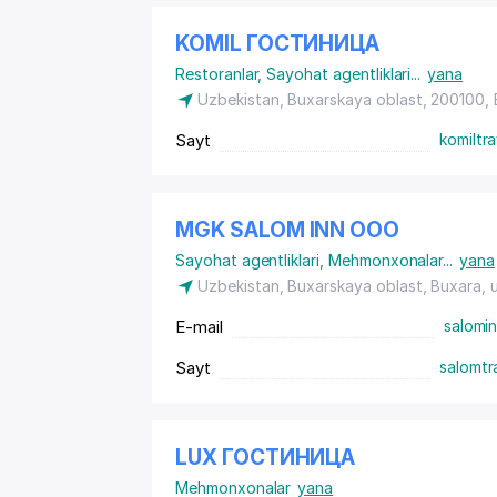
KOMIL ГОСТИНИЦА
Restoranlar
,
Sayohat agentliklari
...
yana
Uzbekistan, Buxarskaya oblast, 200100,
Sayt
komiltr
MGK SALOM INN ООО
Sayohat agentliklari
,
Mehmonxonalar
...
yana
Uzbekistan, Buxarskaya oblast, Buxara,
E-mail
salomi
Sayt
salomtr
LUX ГОСТИНИЦА
Mehmonxonalar
yana