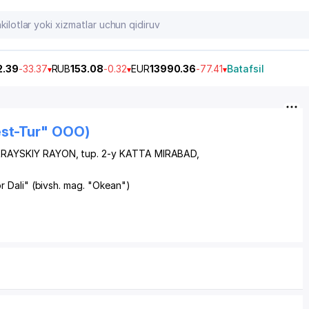
2.39
-33.37
RUB
153.08
-0.32
EUR
13990.36
-77.41
Batafsil
est-Tur" OOO)
RAYSKIY RAYON
,
tup. 2-y KATTA MIRABAD
,
r Dali" (bivsh. mag. "Okean")