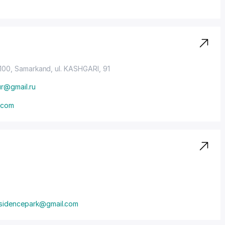
z
0100, Samarkand,
ul. KASHGARI
, 91
ur@gmail.ru
.com
esidencepark@gmail.com