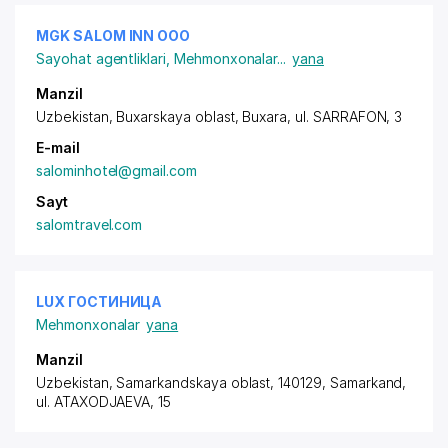
MGK SALOM INN ООО
Sayohat agentliklari
,
Mehmonxonalar
...
yana
Manzil
Uzbekistan, Buxarskaya oblast, Buxara,
ul. SARRAFON
, 3
E-mail
salominhotel@gmail.com
Sayt
salomtravel.com
LUX ГОСТИНИЦА
Mehmonxonalar
yana
Manzil
Uzbekistan, Samarkandskaya oblast, 140129, Samarkand,
ul. ATAXODJAEVA
, 15