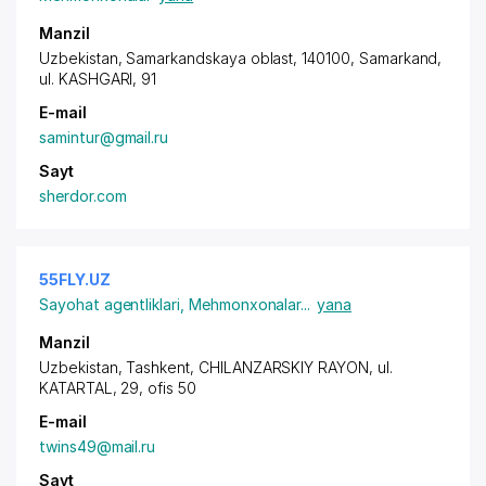
Manzil
Uzbekistan, Samarkandskaya oblast, 140100, Samarkand,
ul. KASHGARI
, 91
E-mail
samintur@gmail.ru
Sayt
sherdor.com
55FLY.UZ
Sayohat agentliklari
,
Mehmonxonalar
...
yana
Manzil
Uzbekistan,
Tashkent
,
CHILANZARSKIY RAYON
, ul.
KATARTAL, 29, ofis 50
E-mail
twins49@mail.ru
Sayt