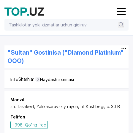
"Sultan" Gostinisa ("Diamond Platinium"
OOO)
Sharhlar
Info
Haydash sxemasi
0
Manzil
sh. Tashkent
,
Yakkasarayskiy rayon
,
ul. Kushbegi
, d. 30 B
Telifon
+998...Qo'ng'iroq