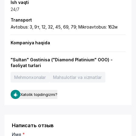
Ish vaqti
24/7
Transport
Avtobus: 3, 9т, 12, 32, 45, 69, 79; Mikroavtobus: 162м
Kompaniya haqida
"Sultan" Gostinisa ("Diamond Platinium" OOO) -
faoliyat turlari
Mehmonxonalar
Mahsulotlar va xizmatlar
Xatolik topdingizmi?
Написать отзыв
Имя
*