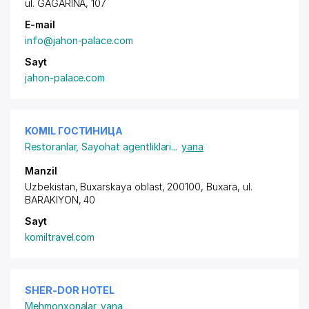
ul. GAGARINA
, 107
E-mail
info@jahon-palace.com
Sayt
jahon-palace.com
KOMIL ГОСТИНИЦА
Restoranlar
,
Sayohat agentliklari
...
yana
Manzil
Uzbekistan, Buxarskaya oblast, 200100, Buxara,
ul.
BARAKIYON
, 40
Sayt
komiltravel.com
SHER-DOR HOTEL
Mehmonxonalar
yana