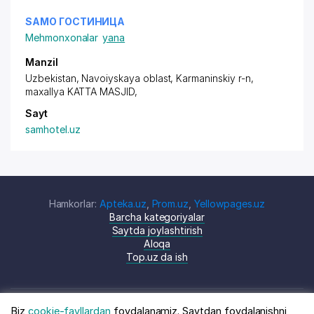
SAMO ГОСТИНИЦА
Mehmonxonalar
yana
Manzil
Uzbekistan, Navoiyskaya oblast, Karmaninskiy r-n,
maxallya KATTA MASJID
,
Sayt
samhotel.uz
Hamkorlar:
Apteka.uz
,
Prom.uz
,
Yellowpages.uz
Barcha kategoriyalar
Saytda joylashtirish
Aloqa
Top.uz da ish
Biz
cookie-fayllardan
foydalanamiz. Saytdan foydalanishni