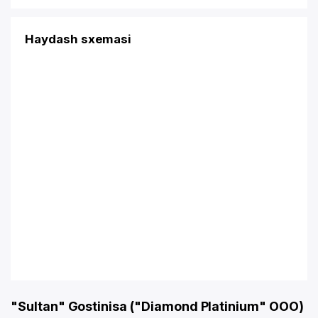
Haydash sxemasi
"Sultan" Gostinisa ("Diamond Platinium" OOO)