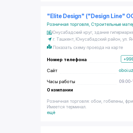
"Elite Design" ("Design Line" О
Розничная торговля
,
Строительные мате
Юнусабадский круг, здание гипермарке
г. Ташкент
,
Юнусабадский район
,
ул. 
Показать схему проезда на карте
+998
Номер телефона
Сайт
oboi.u
Часы работы
09.00-
О компании
Розничная торговля: обои, гобелены, фри
Имеется терминал.
ещё