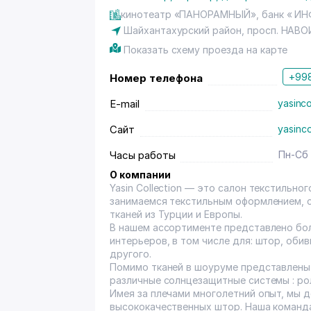
кинотеатр «ПАНОРАМНЫЙ», банк « И
Шайхантахурский район
, просп. НАВОИ
Показать схему проезда на карте
+998
Номер телефона
E-mail
yasinco
Сайт
yasinco
Часы работы
Пн-Сб 
О компании
Yasin Collection — это салон текстильно
занимаемся текстильным оформлением, 
тканей из Турции и Европы.
В нашем ассортименте представлено бол
интерьеров, в том числе для: штор, оби
другого.
Помимо тканей в шоуруме представлены 
различные солнцезащитные системы : ро
Имея за плечами многолетний опыт, мы 
высококачественных штор. Наша команд