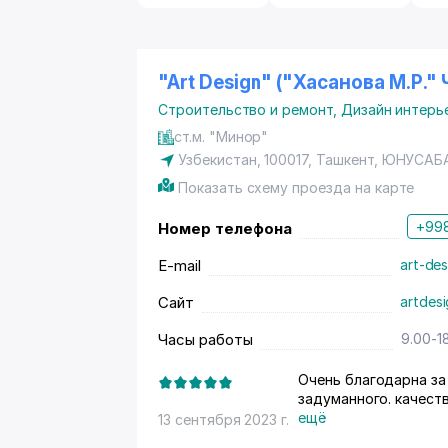
"Art Design" ("Хасанова М.Р."
Строительство и ремонт
,
Дизайн интерь
ст.м. "Минор"
Узбекистан, 100017,
Ташкент
,
ЮНУСАБ
Показать схему проезда на карте
+998
Номер телефона
E-mail
art-de
Сайт
artdesi
Часы работы
9.00-1
Очень благодарна за проделанную работу, предложенный дизайн и воплощение
задуманного. качеств
работе
ещё
13 сентября 2023 г.