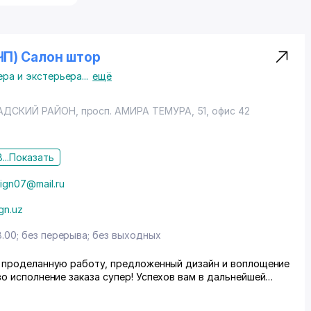
 ЧП) Салон штор
ера и экстерьера
...
ещё
АДСКИЙ РАЙОН
,
просп. АМИРА ТЕМУРА
, 51, офис 42
...
Показать
sign07@mail.ru
gn.uz
8.00; без перерыва; без выходных
о исполнение заказа супер! Успехов вам в дальнейшей