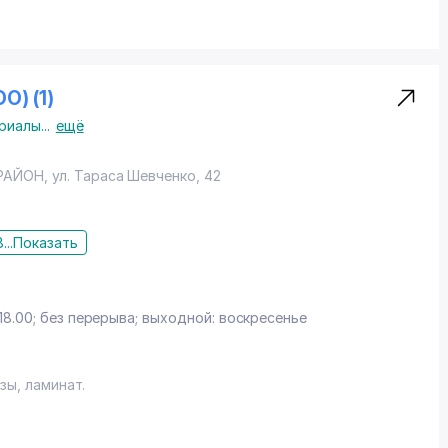
м "Город Скидок" предоставляется скидка 10% (терм., в
а.
О) (1)
риалы
...
ещё
РАЙОН
,
ул. Тараса Шевченко
, 42
...
Показать
z
18.00; без перерыва; выходной: воскресенье
зы, ламинат.