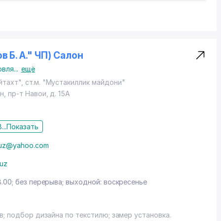
в Б. А." ЧП) Салон
овля
...
ещё
тахт", ст.м. "Мустакиллик майдони"
н
,
пр-т Навои
, д. 15А
...
Показать
ntuz@yahoo.com
.uz
8.00; без перерыва; выходной: воскресенье
в; подбор дизайна по текстилю; замер установка.