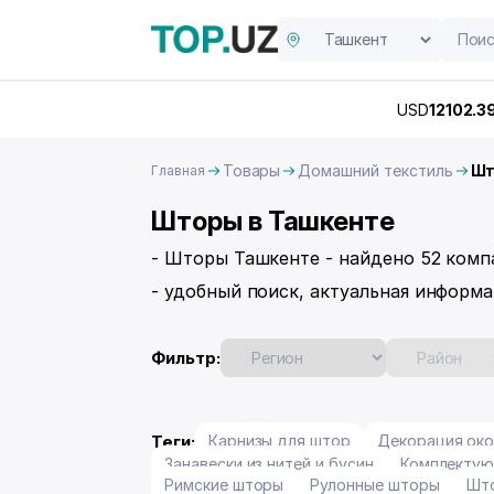
USD
12102.3
Товары
Домашний текстиль
Шт
Главная
Шторы в Ташкенте
- Шторы Ташкенте - найдено 52 комп
- удобный поиск, актуальная информа
Фильтр:
Теги:
Карнизы для штор
Декорация ок
Занавески из нитей и бусин
Комплектую
Римские шторы
Рулонные шторы
Што