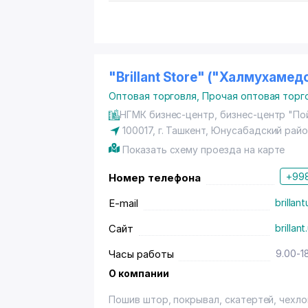
"Brillant Store" ("Халмухамедо
Оптовая торговля
,
Прочая оптовая торг
НГМК бизнес-центр, бизнес-центр "Пой
100017,
г. Ташкент
,
Юнусабадский райо
Показать схему проезда на карте
+998
Номер телефона
E-mail
brilla
Сайт
brillant
Часы работы
9.00-1
О компании
Пошив штор, покрывал, скатертей, чехло