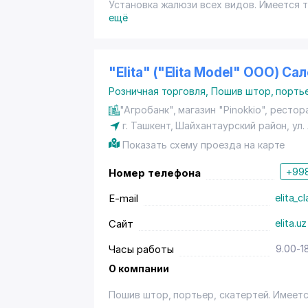
Установка жалюзи всех видов. Имеется 
ещё
"Elita" ("Elita Model" OOO) Са
Розничная торговля
,
Пошив штор, порть
"Агробанк", магазин "Pinokkio", рестор
г. Ташкент
,
Шайхантаурский район
,
ул
Показать схему проезда на карте
+998
Номер телефона
E-mail
elita_
Сайт
elita.uz
Часы работы
9.00-1
О компании
Пошив штор, портьер, скатертей. Имеетс