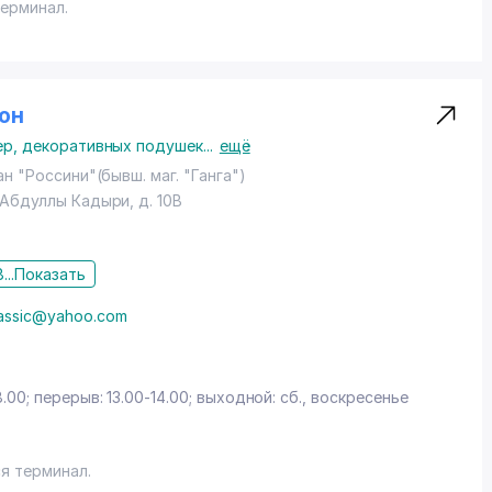
терминал.
лон
ер, декоративных подушек
...
ещё
ан "Россини"(бывш. маг. "Ганга")
. Абдуллы Кадыри
, д. 10В
...
Показать
classic@yahoo.com
8.00; перерыв: 13.00-14.00; выходной: сб., воскресенье
я терминал.