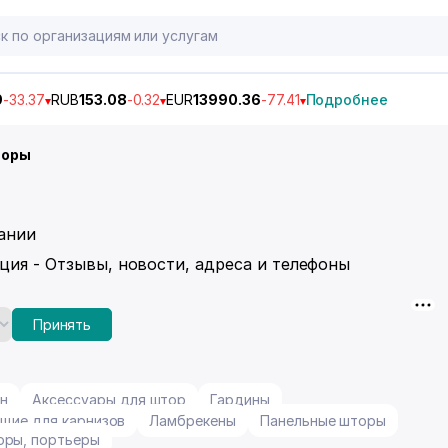
9
-33.37
RUB
153.08
-0.32
EUR
13990.36
-77.41
Подробнее
оры
ании
ция - Отзывы, новости, адреса и телефоны
Принять
он
Аксессуары для штор
Гардины
щие для карнизов
Ламбрекены
Панельные шторы
ры, портьеры