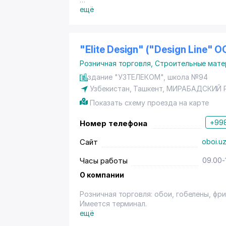
Владельцам дисконтных карт с логотипо
ещё
т.ч. on-line, нал., переч.) - на услуги салон
"Elite Design" ("Design Line" ОО
Розничная торговля
,
Строительные мате
здание "УЗТЕЛЕКОМ", школа №94
Узбекистан,
Ташкент
,
МИРАБАДСКИЙ 
Показать схему проезда на карте
+998
Номер телефона
Сайт
oboi.u
Часы работы
09.00-
О компании
Розничная торговля: обои, гобелены, фри
Имеется терминал.
ещё