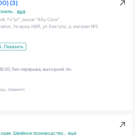
ОО) (3)
риалы
...
ещё
ek To"pi", рынок "Абу-Сахи"
район
, Узгариш КФЙ,
ул. Бектупи
, д. магазин №3
...
Показать
z
18.00; без перерыва; выходной: пн.
зы, ламинат.
душек
,
Швейное производство
...
ещё