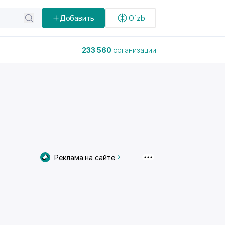
Добавить
O`zb
233 560
организации
Реклама на сайте