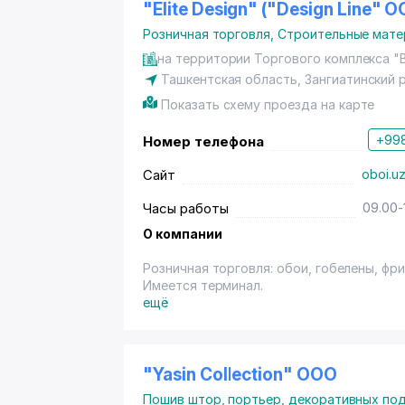
"Elite Design" ("Design Line" О
Розничная торговля
,
Строительные мате
на территории Торгового комплекса "B
Ташкентская область,
Зангиатинский 
Показать схему проезда на карте
+998
Номер телефона
Сайт
oboi.u
Часы работы
09.00-
О компании
Розничная торговля: обои, гобелены, фри
Имеется терминал.
ещё
"Yasin Collection" ООО
Пошив штор, портьер, декоративных по