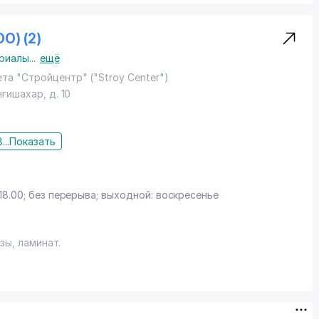
ОО) (2)
риалы
...
ещё
та "Стройцентр" ("Stroy Center")
Янгишахар
, д. 10
...
Показать
z
18.00; без перерыва; выходной: воскресенье
зы, ламинат.